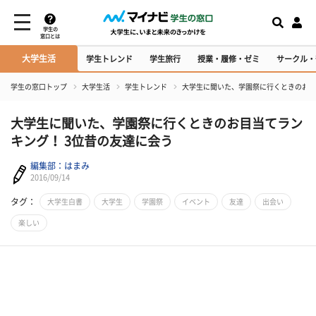
学生の
窓口とは
大学生活
学生トレンド
学生旅行
授業・履修・ゼミ
サークル・
学生の窓口トップ
大学生活
学生トレンド
大学生に聞いた、学園祭に行くときのお目
大学生に聞いた、学園祭に行くときのお目当てラン
キング！ 3位昔の友達に会う
編集部：はまみ
2016/09/14
タグ：
大学生白書
大学生
学園祭
イベント
友達
出会い
楽しい