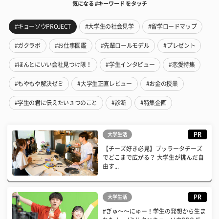
気になる #キーワード をタッチ
#キョーソウPROJECT
#大学生の社会見学
#留学ロードマップ
#ガクラボ
#お仕事図鑑
#先輩ロールモデル
#プレゼント
#ほんとにいい会社見つけ隊！
#学生インタビュー
#恋愛特集
#もやもや解決ゼミ
#大学生正直レビュー
#お金の授業
#学生の君に伝えたい３つのこと
#診断
#特集企画
PR
大学生活
【チーズ好き必見】ブッラータチーズ
でどこまで広がる？ 大学生が挑んだ自
由す...
PR
大学生活
#ぎゅ〜〜にゅー！学生の発想から生ま