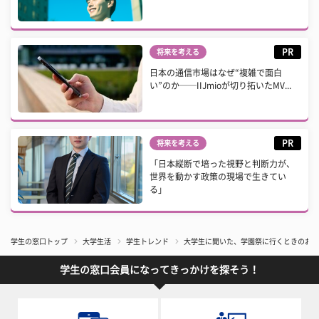
PR
将来を考える
日本の通信市場はなぜ“複雑で面白
い”のか──IIJmioが切り拓いたMV...
PR
将来を考える
「日本縦断で培った視野と判断力が、
世界を動かす政策の現場で生きてい
る」
学生の窓口トップ
大学生活
学生トレンド
大学生に聞いた、学園祭に行くときのお目
学生の窓口会員になってきっかけを探そう！