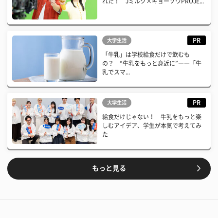
れた！ Jミルク×キョーソウPROJE...
PR
大学生活
「牛乳」は学校給食だけで飲むも
の？ “牛乳をもっと身近に”――「牛
乳でスマ...
PR
大学生活
給食だけじゃない！ 牛乳をもっと楽
しむアイデア、学生が本気で考えてみ
た
もっと見る