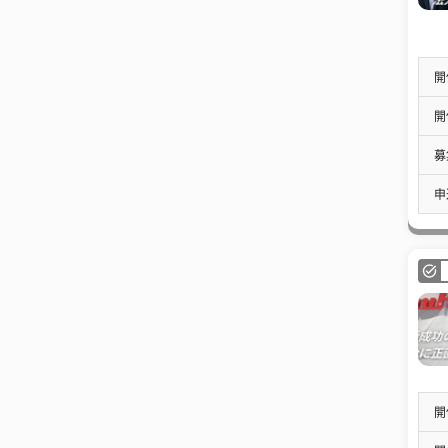
開
開
募
申
開