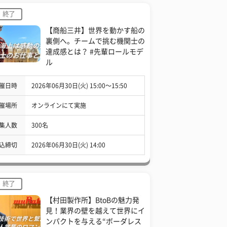
終了
【商船三井】世界を動かす船の
裏側へ。チームで挑む機関士の
達成感とは？ #先輩ロールモデ
ル
催日時
2026年06月30日(火) 15:00〜15:50
催場所
オンラインにて実施
集人数
300名
込締切
2026年06月30日(火) 14:00
終了
【村田製作所】BtoBの魅力発
見！業界の壁を越えて世界にイ
ンパクトを与える“ボーダレス