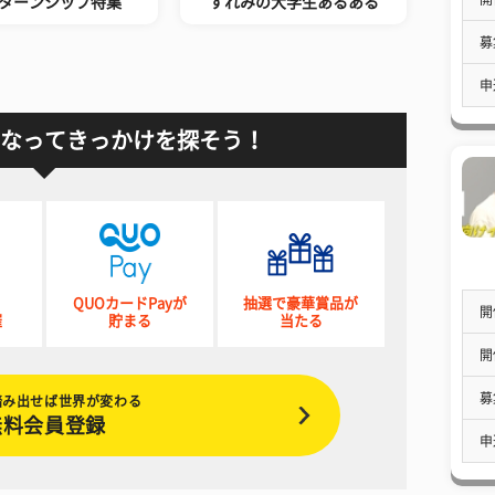
ターンシップ特集
すれみの大学生あるある
募
申
なってきっかけを探そう！
QUOカードPayが
抽選で豪華賞品が
開
催
貯まる
当たる
開
募
踏み出せば世界が変わる
無料会員登録
申