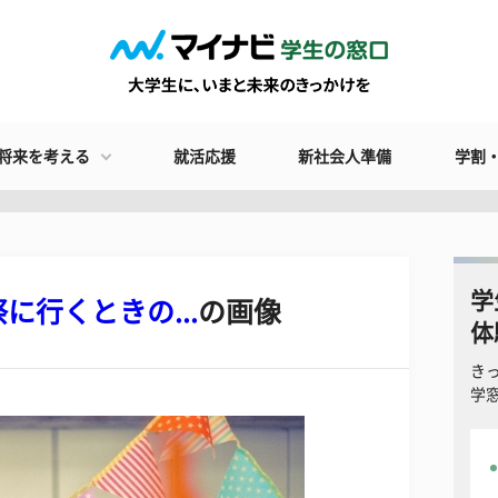
将来を考える
就活応援
新社会人準備
学割
学
行くときの...
の画像
体
き
学