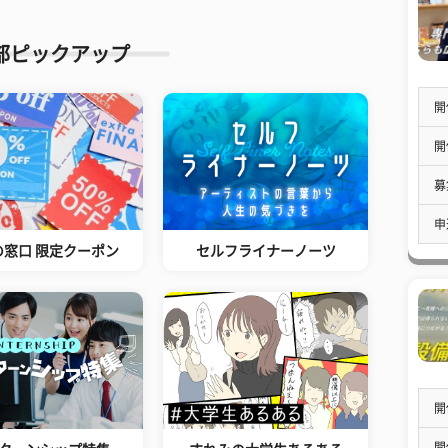
部ピックアップ
開
開
募
申
の窓口 限定クーポン
セルフライナーノーツ
開
開