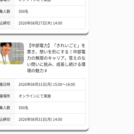
集人数
300名
込締切
2026年08月27日(木) 14:00
【中部電力】「きれいごと」を
貫き、想いを形にする！中部電
力の無限のキャリア。答えのな
い問いに挑み、成長し続ける環
境の魅力 #
催日時
2026年08月31日(月) 15:00〜16:00
催場所
オンラインにて実施
集人数
300名
込締切
2026年08月31日(月) 14:00