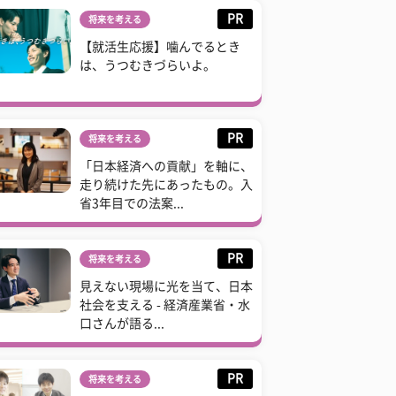
PR
将来を考える
【就活生応援】噛んでるとき
は、うつむきづらいよ。
PR
将来を考える
「日本経済への貢献」を軸に、
走り続けた先にあったもの。入
省3年目での法案...
PR
将来を考える
見えない現場に光を当て、日本
社会を支える - 経済産業省・水
口さんが語る...
PR
将来を考える