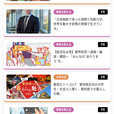
PR
将来を考える
「日本縦断で培った視野と判断力が、
世界を動かす政策の現場で生きてい
る」
PR
将来を考える
【就活生必見】業界研究ー道路・舗
装・建設ー 「みんなの“あたりま
え”を...
PR
大学生活
都民もトリコに⁉ 愛知県在住の大学
生・社会人に聞く、愛知県での暮らし
の魅...
PR
将来を考える