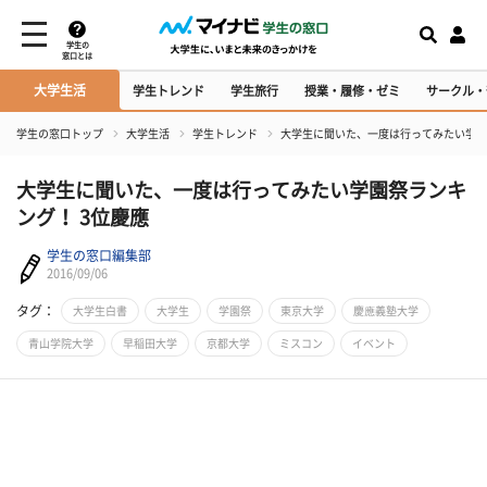
学生の
窓口とは
大学生活
学生トレンド
学生旅行
授業・履修・ゼミ
サークル・
学生の窓口トップ
大学生活
学生トレンド
大学生に聞いた、一度は行ってみたい学園
大学生に聞いた、一度は行ってみたい学園祭ランキ
ング！ 3位慶應
学生の窓口編集部
2016/09/06
タグ：
大学生白書
大学生
学園祭
東京大学
慶應義塾大学
青山学院大学
早稲田大学
京都大学
ミスコン
イベント