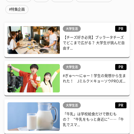
#特集企画
PR
大学生活
【チーズ好き必見】ブッラータチーズ
でどこまで広がる？ 大学生が挑んだ自
由す...
PR
大学生活
#ぎゅ〜〜にゅー！学生の発想から生ま
れた！ Jミルク×キョーソウPROJE...
PR
大学生活
「牛乳」は学校給食だけで飲むも
の？ “牛乳をもっと身近に”――「牛
乳でスマ...