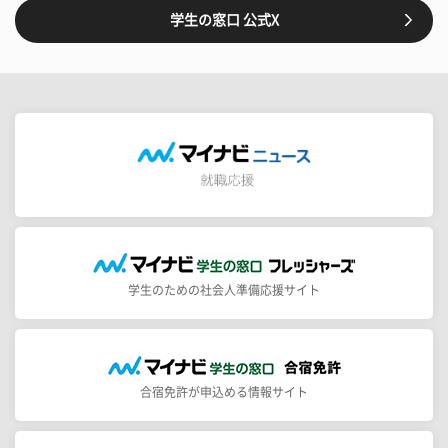
学生の窓口 公式X
学生のための社会人準備応援サイト
合宿免許が申込める情報サイト