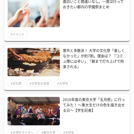
面白いこと間違いなし。一度は行って
おきたい都内の学園祭まとめ
#イベント
意外と多数派！ 大学の文化祭「楽しく
なかった」が約7割。理由は？ 「コミ
ュ障には辛い」「朝まで打ち上げで拘
束される」
#文化祭
#大学生の本音
#大学生
2016年度の東京大学「五月祭」に行っ
てみた！ 〜東大生だけの色を描き出せ
る日〜【学生記者】
#大学生ライター
#東京大学
#大学生