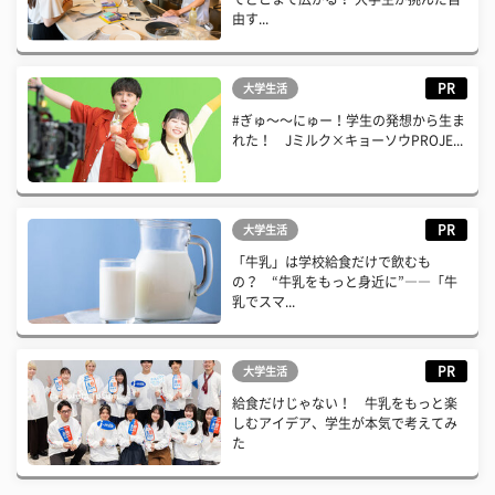
由す...
PR
大学生活
#ぎゅ〜〜にゅー！学生の発想から生ま
れた！ Jミルク×キョーソウPROJE...
PR
大学生活
「牛乳」は学校給食だけで飲むも
の？ “牛乳をもっと身近に”――「牛
乳でスマ...
PR
大学生活
給食だけじゃない！ 牛乳をもっと楽
しむアイデア、学生が本気で考えてみ
た