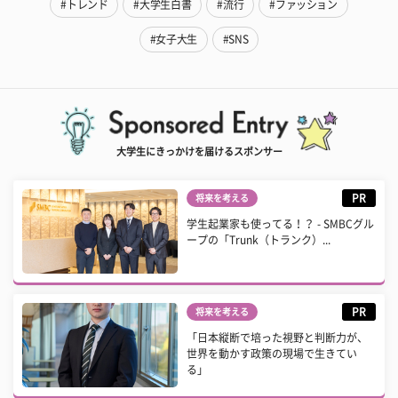
#トレンド
#大学生白書
#流行
#ファッション
#女子大生
#SNS
大学生にきっかけを届けるスポンサー
PR
将来を考える
学生起業家も使ってる！？ - SMBCグル
ープの「Trunk（トランク）...
PR
将来を考える
「日本縦断で培った視野と判断力が、
世界を動かす政策の現場で生きてい
る」