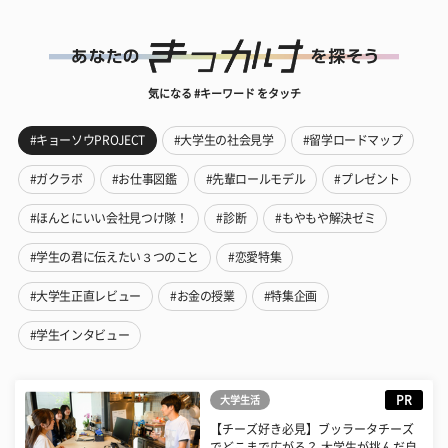
気になる #キーワード をタッチ
#キョーソウPROJECT
#大学生の社会見学
#留学ロードマップ
#ガクラボ
#お仕事図鑑
#先輩ロールモデル
#プレゼント
#ほんとにいい会社見つけ隊！
#診断
#もやもや解決ゼミ
#学生の君に伝えたい３つのこと
#恋愛特集
#大学生正直レビュー
#お金の授業
#特集企画
#学生インタビュー
PR
大学生活
【チーズ好き必見】ブッラータチーズ
でどこまで広がる？ 大学生が挑んだ自