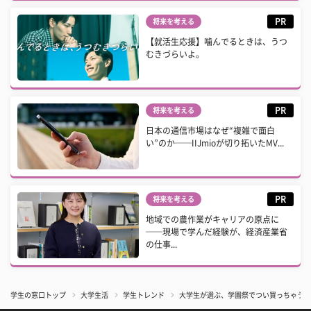
PR
将来を考える
【就活生応援】噛んでるときは、うつ
むきづらいよ。
PR
将来を考える
日本の通信市場はなぜ“複雑で面白
い”のか──IIJmioが切り拓いたMV...
PR
将来を考える
地域での農作業がキャリアの原点に
──現場で学んだ経験が、経済産業省
の仕事...
学生の窓口トップ
大学生活
学生トレンド
大学生が選ぶ、学園祭でつい買っちゃう屋