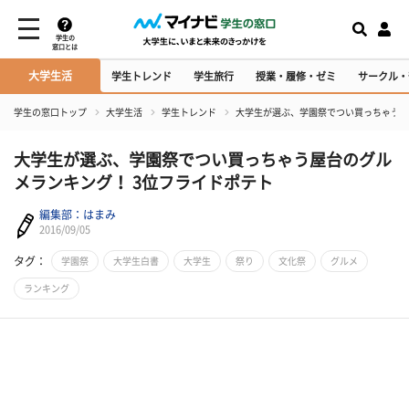
学生の
窓口とは
大学生活
学生トレンド
学生旅行
授業・履修・ゼミ
サークル・
学生の窓口トップ
大学生活
学生トレンド
大学生が選ぶ、学園祭でつい買っちゃう屋
大学生が選ぶ、学園祭でつい買っちゃう屋台のグル
メランキング！ 3位フライドポテト
編集部：はまみ
2016/09/05
タグ：
学園祭
大学生白書
大学生
祭り
文化祭
グルメ
ランキング