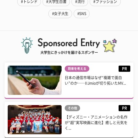
#トレンド
#大学生白書
#流行
#ファッション
#女子大生
#SNS
大学生にきっかけを届けるスポンサー
PR
将来を考える
日本の通信市場はなぜ“複雑で面白
い”のか──IIJmioが切り拓いたMV...
PR
その他
【ディズニー・アニメーションの名作
が“超”実写映画に進化】癒しと元気を
く...