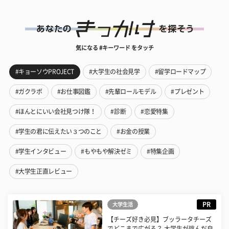
気になる #キーワード をタッチ
#キョーソウPROJECT
#大学生の社会見学
#留学ロードマップ
#ガクラボ
#お仕事図鑑
#先輩ロールモデル
#プレゼント
#ほんとにいい会社見つけ隊！
#診断
#恋愛特集
#学生の君に伝えたい３つのこと
#お金の授業
#学生インタビュー
#もやもや解決ゼミ
#特集企画
#大学生正直レビュー
PR
大学生活
【チーズ好き必見】ブッラータチーズ
でどこまで広がる？ 大学生が挑んだ自