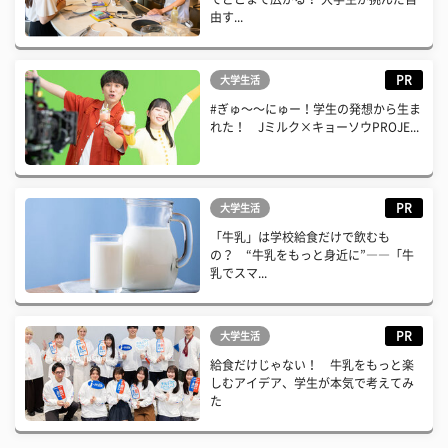
由す...
PR
大学生活
#ぎゅ〜〜にゅー！学生の発想から生ま
れた！ Jミルク×キョーソウPROJE...
PR
大学生活
「牛乳」は学校給食だけで飲むも
の？ “牛乳をもっと身近に”――「牛
乳でスマ...
PR
大学生活
給食だけじゃない！ 牛乳をもっと楽
しむアイデア、学生が本気で考えてみ
た