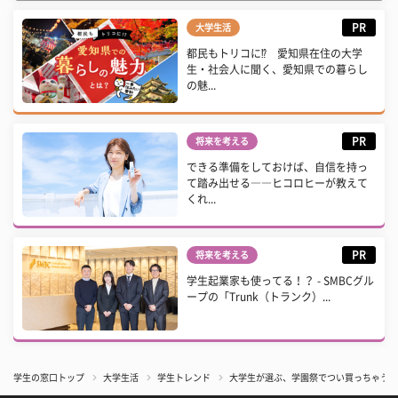
PR
大学生活
都民もトリコに⁉ 愛知県在住の大学
生・社会人に聞く、愛知県での暮らし
の魅...
PR
将来を考える
できる準備をしておけば、自信を持っ
て踏み出せる――ヒコロヒーが教えて
くれ...
PR
将来を考える
学生起業家も使ってる！？ - SMBCグル
ープの「Trunk（トランク）...
学生の窓口トップ
大学生活
学生トレンド
大学生が選ぶ、学園祭でつい買っちゃう屋