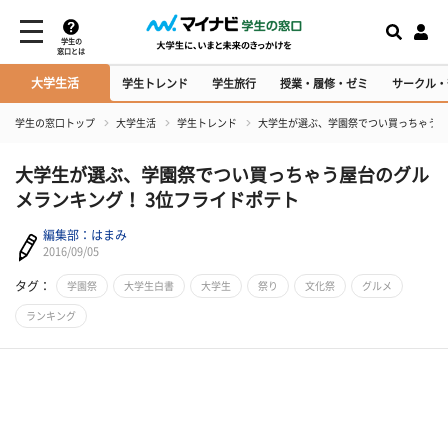
学生の
窓口とは
大学生活
学生トレンド
学生旅行
授業・履修・ゼミ
サークル・
学生の窓口トップ
大学生活
学生トレンド
大学生が選ぶ、学園祭でつい買っちゃう屋
大学生が選ぶ、学園祭でつい買っちゃう屋台のグル
メランキング！ 3位フライドポテト
編集部：はまみ
2016/09/05
タグ：
学園祭
大学生白書
大学生
祭り
文化祭
グルメ
ランキング