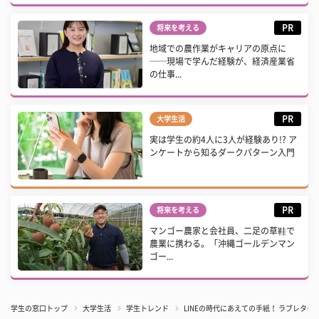
PR
将来を考える
地域での農作業がキャリアの原点に
──現場で学んだ経験が、経済産業省
の仕事...
PR
大学生活
実は学生の約4人に3人が経験あり!? ア
ンケートから知るダークパターン入門
PR
将来を考える
マンゴー農家と会社員、二足の草鞋で
農業に携わる。「沖縄ゴールデンマン
ゴー...
学生の窓口トップ
大学生活
学生トレンド
LINEの時代にあえての手紙！ ラブレタ