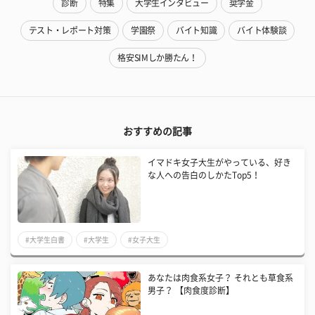
診断
特集
大学生インタビュー
奨学金
テスト・レポート対策
学園祭
バイト知識
バイト体験談
格安SIMしか勝たん！
おすすめの記事
イマドキ女子大生がやっている、好き
な人への告白のしかたTop5！
#大学生白書
#大学生
#女子大生
あなたは肉食系女子？ それとも草食系
男子？ 【肉食度診断】