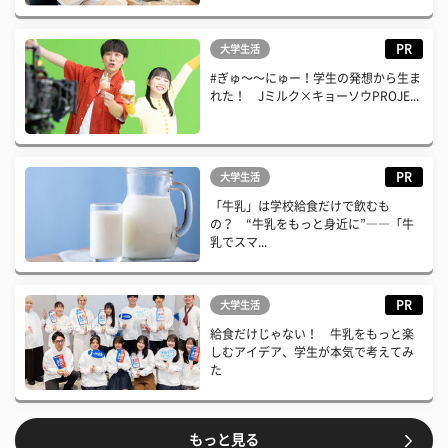
PR
大学生活
#ぎゅ〜〜にゅー！学生の発想から生ま
れた！ Jミルク×キョーソウPROJE...
PR
大学生活
「牛乳」は学校給食だけで飲むも
の？ “牛乳をもっと身近に”――「牛
乳でスマ...
PR
大学生活
給食だけじゃない！ 牛乳をもっと楽
しむアイデア、学生が本気で考えてみ
た
もっと見る