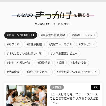
気になる #キーワード をタッチ
#キョーソウPROJECT
#大学生の社会見学
#留学ロードマップ
#ガクラボ
#お仕事図鑑
#先輩ロールモデル
#プレゼント
#ほんとにいい会社見つけ隊！
#大学生正直レビュー
#もやもや解決ゼミ
#恋愛特集
#診断
#お金の授業
#特集企画
#学生インタビュー
#学生の君に伝えたい３つのこと
PR
大学生活
【チーズ好き必見】ブッラータチーズ
でどこまで広がる？ 大学生が挑んだ自
由す...