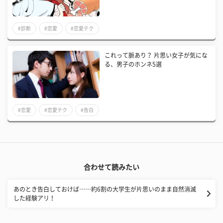
#診断
#恋愛
#恋愛テク
これって脈あり？ 片思い女子が気にな
る、男子のホンネ5選
#恋愛
#恋愛テク
#告白
合わせて読みたい
あのとき告白しておけば……約6割の大学生が片思いのまま自然消滅
した経験アリ！