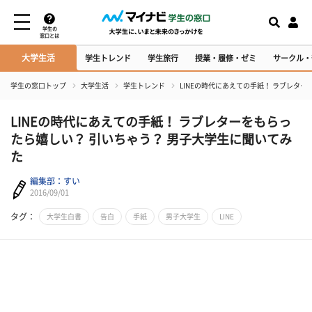
学生の
窓口とは
大学生活
学生トレンド
学生旅行
授業・履修・ゼミ
サークル・
学生の窓口トップ
大学生活
学生トレンド
LINEの時代にあえての手紙！ ラブレタ
LINEの時代にあえての手紙！ ラブレターをもらっ
たら嬉しい？ 引いちゃう？ 男子大学生に聞いてみ
た
編集部：すい
2016/09/01
タグ：
大学生白書
告白
手紙
男子大学生
LINE