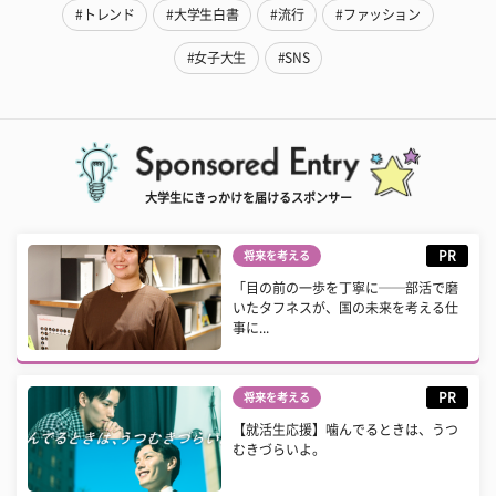
#トレンド
#大学生白書
#流行
#ファッション
#女子大生
#SNS
大学生にきっかけを届けるスポンサー
PR
将来を考える
「目の前の一歩を丁寧に──部活で磨
いたタフネスが、国の未来を考える仕
事に...
PR
将来を考える
【就活生応援】噛んでるときは、うつ
むきづらいよ。