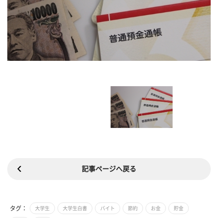
記事ページへ戻る
タグ：
大学生
大学生白書
バイト
節約
お金
貯金