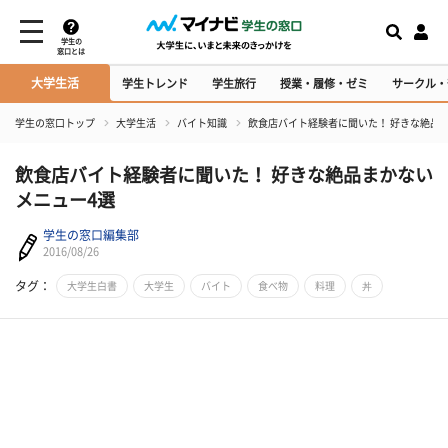
学生の
窓口とは
大学生活
学生トレンド
学生旅行
授業・履修・ゼミ
サークル・
学生の窓口トップ
大学生活
バイト知識
飲食店バイト経験者に聞いた！ 好きな絶品
飲食店バイト経験者に聞いた！ 好きな絶品まかない
メニュー4選
学生の窓口編集部
2016/08/26
タグ：
大学生白書
大学生
バイト
食べ物
料理
丼