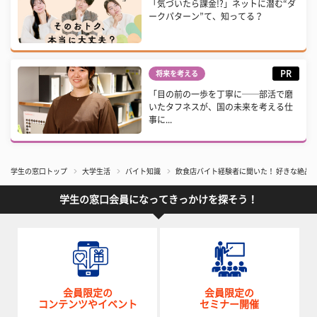
「気づいたら課金!?」ネットに潜む“ダ
ークパターン”て、知ってる？
PR
将来を考える
「目の前の一歩を丁寧に──部活で磨
いたタフネスが、国の未来を考える仕
事に...
学生の窓口トップ
大学生活
バイト知識
飲食店バイト経験者に聞いた！ 好きな絶品
学生の窓口会員になってきっかけを探そう！
会員限定の
会員限定の
コンテンツやイベント
セミナー開催