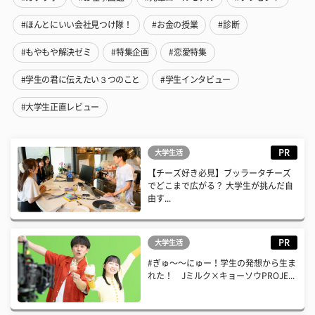
#ほんとにいい会社見つけ隊！
#お金の授業
#診断
#もやもや解決ゼミ
#特集企画
#恋愛特集
#学生の君に伝えたい３つのこと
#学生インタビュー
#大学生正直レビュー
PR
大学生活
【チーズ好き必見】ブッラータチーズ
でどこまで広がる？ 大学生が挑んだ自
由す...
PR
大学生活
#ぎゅ〜〜にゅー！学生の発想から生ま
れた！ Jミルク×キョーソウPROJE...