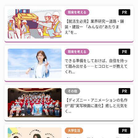
PR
将来を考える
【就活生必見】業界研究ー道路・舗
装・建設ー 「みんなの“あたりま
え”を...
PR
将来を考える
できる準備をしておけば、自信を持っ
て踏み出せる――ヒコロヒーが教えて
くれ...
PR
その他
【ディズニー・アニメーションの名作
が“超”実写映画に進化】癒しと元気を
く...
PR
大学生活