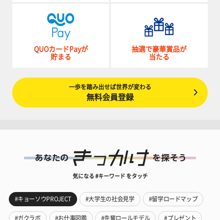
QUOカードPayが
抽選で豪華賞品が
貯まる
当たる
一歩を踏み出せば世界が変わる
無料会員登録
気になる #キーワード をタッチ
#キョーソウPROJECT
#大学生の社会見学
#留学ロードマップ
#ガクラボ
#お仕事図鑑
#先輩ロールモデル
#プレゼント