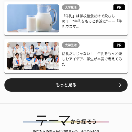
PR
大学生活
「牛乳」は学校給食だけで飲むも
の？ “牛乳をもっと身近に”――「牛
乳でスマ...
PR
大学生活
給食だけじゃない！ 牛乳をもっと楽
しむアイデア、学生が本気で考えてみ
た
もっと見る
あなたへのきっかけが詰まった、6つのトビラ