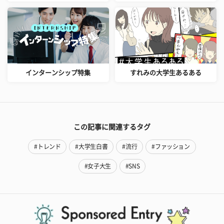
インターンシップ特集
すれみの大学生あるある
この記事に関連するタグ
#トレンド
#大学生白書
#流行
#ファッション
#女子大生
#SNS