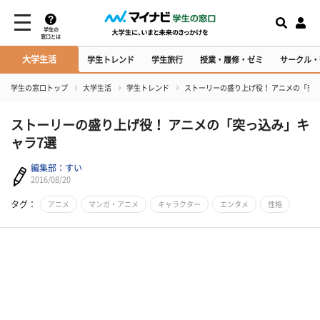
学生の
窓口とは
大学生活
学生トレンド
学生旅行
授業・履修・ゼミ
サークル・
学生の窓口トップ
大学生活
学生トレンド
ストーリーの盛り上げ役！ アニメの「突
ストーリーの盛り上げ役！ アニメの「突っ込み」キ
ャラ7選
編集部：すい
2016/08/20
タグ：
アニメ
マンガ・アニメ
キャラクター
エンタメ
性格