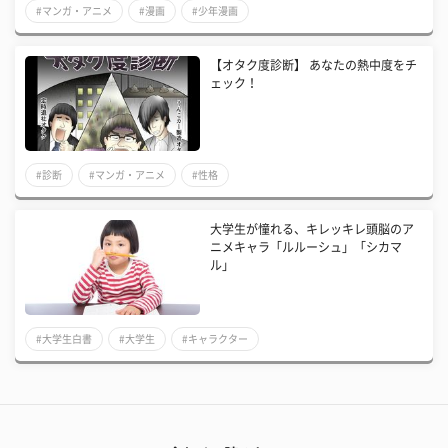
#マンガ・アニメ
#漫画
#少年漫画
【オタク度診断】 あなたの熱中度をチ
ェック！
#診断
#マンガ・アニメ
#性格
大学生が憧れる、キレッキレ頭脳のア
ニメキャラ「ルルーシュ」「シカマ
ル」
#大学生白書
#大学生
#キャラクター