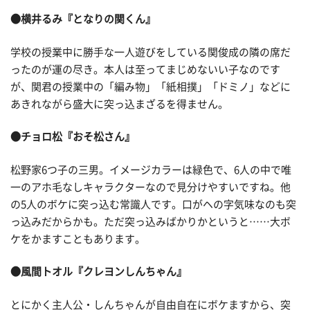
●横井るみ
『となりの関くん』
学校の授業中に勝手な一人遊びをしている関俊成の隣の席だ
ったのが運の尽き。本人は至ってまじめないい子なのです
が、関君の授業中の「編み物」「紙相撲」「ドミノ」などに
あきれながら盛大に突っ込まざるを得ません。
●チョロ松
『おそ松さん』
松野家6つ子の三男。イメージカラーは緑色で、6人の中で唯
一のアホ毛なしキャラクターなので見分けやすいですね。他
の5人のボケに突っ込む常識人です。口がヘの字気味なのも突
っ込みだからかも。ただ突っ込みばかりかというと……大ボ
ケをかますこともあります。
●風間トオル
『クレヨンしんちゃん』
とにかく主人公・しんちゃんが自由自在にボケますから、突