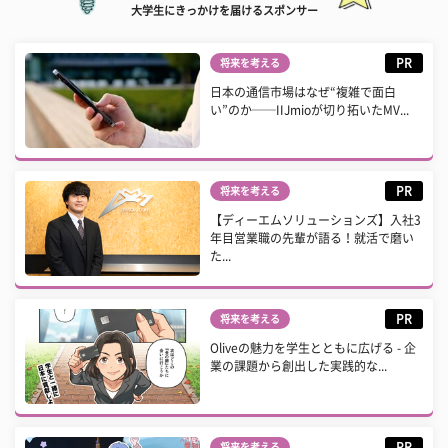
大学生にきっかけを届けるスポンサー
PR
将来を考える
日本の通信市場はなぜ“複雑で面白
い”のか──IIJmioが切り拓いたMV...
PR
将来を考える
【ディーエムソリューションズ】入社3
年目営業職の先輩が語る！就活で磨い
た...
PR
将来を考える
Oliveの魅力を学生とともに広げる - 企
業の課題から創出した実践的な...
PR
将来を考える