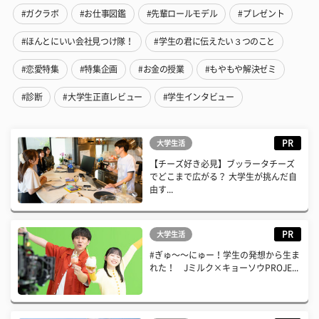
#ガクラボ
#お仕事図鑑
#先輩ロールモデル
#プレゼント
#ほんとにいい会社見つけ隊！
#学生の君に伝えたい３つのこと
#恋愛特集
#特集企画
#お金の授業
#もやもや解決ゼミ
#診断
#大学生正直レビュー
#学生インタビュー
PR
大学生活
【チーズ好き必見】ブッラータチーズ
でどこまで広がる？ 大学生が挑んだ自
由す...
PR
大学生活
#ぎゅ〜〜にゅー！学生の発想から生ま
れた！ Jミルク×キョーソウPROJE...