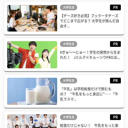
PR
大学生活
【チーズ好き必見】ブッラータチーズ
でどこまで広がる？ 大学生が挑んだ自
由す...
PR
大学生活
#ぎゅ〜〜にゅー！学生の発想から生ま
れた！ Jミルク×キョーソウPROJE...
PR
大学生活
「牛乳」は学校給食だけで飲むも
の？ “牛乳をもっと身近に”――「牛
乳でスマ...
PR
大学生活
給食だけじゃない！ 牛乳をもっと楽