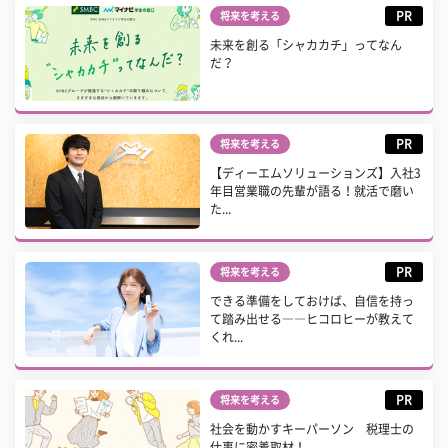
PR
将来を考える
未来を創る「シャカカチ」ってなん
だ？
PR
将来を考える
【ディーエムソリューションズ】入社3
年目営業職の先輩が語る！就活で磨い
た...
PR
将来を考える
できる準備をしておけば、自信を持っ
て踏み出せる――ヒコロヒーが教えて
くれ...
PR
将来を考える
社会を動かすキーパーソン 税理士の
仕事に密着取材！