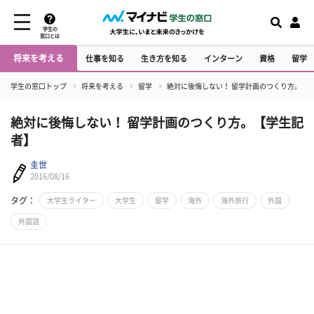
学生の
窓口とは
将来を考える
仕事を知る
生き方を知る
インターン
資格
留学
学生の窓口トップ
将来を考える
留学
絶対に後悔しない！ 留学計画のつくり方。【
絶対に後悔しない！ 留学計画のつくり方。【学生記
者】
圭世
2016/08/16
タグ：
大学生ライター
大学生
留学
海外
海外旅行
外国
外国語