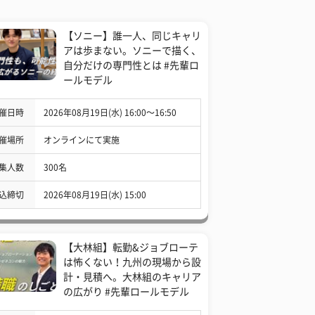
【ソニー】誰一人、同じキャリ
アは歩まない。ソニーで描く、
自分だけの専門性とは #先輩ロ
ールモデル
催日時
2026年08月19日(水) 16:00〜16:50
催場所
オンラインにて実施
集人数
300名
込締切
2026年08月19日(水) 15:00
【大林組】転勤&ジョブローテ
は怖くない！九州の現場から設
計・見積へ。大林組のキャリア
の広がり #先輩ロールモデル