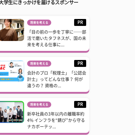
大学生にきっかけを届けるスポンサー
PR
将来を考える
「目の前の一歩を丁寧に──部
活で磨いたタフネスが、国の未
来を考える仕事に...
PR
将来を考える
会計のプロ「税理士」「公認会
計士」ってどんな仕事？ 何が
違うの？ 資格の...
PR
将来を考える
新卒社員の3年以内の離職率約
4% インフラを“錆び”から守る
ナカボーテッ...