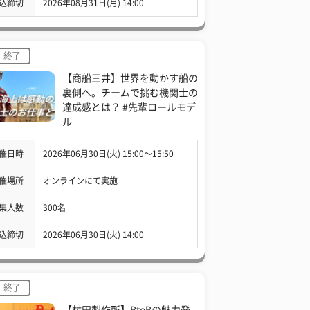
込締切
2026年08月31日(月) 14:00
終了
【商船三井】世界を動かす船の
裏側へ。チームで挑む機関士の
達成感とは？ #先輩ロールモデ
ル
催日時
2026年06月30日(火) 15:00〜15:50
催場所
オンラインにて実施
集人数
300名
込締切
2026年06月30日(火) 14:00
終了
【村田製作所】BtoBの魅力発