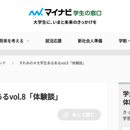
将来を考える
就活応援
新社会人準備
学割
ンド
すれみの＃大学生あるあるvol.8「体験談」
学
vol.8「体験談」
体
き
あとで読む
学