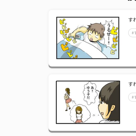
す
#
す
#