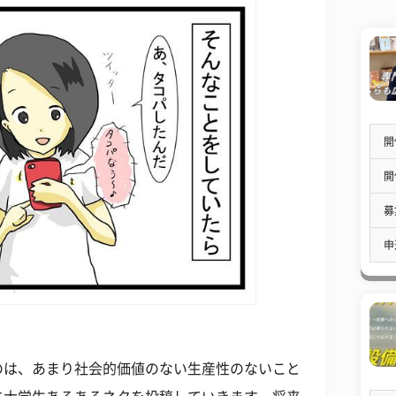
開
開
募
申
のは、あまり社会的価値のない生産性のないこと