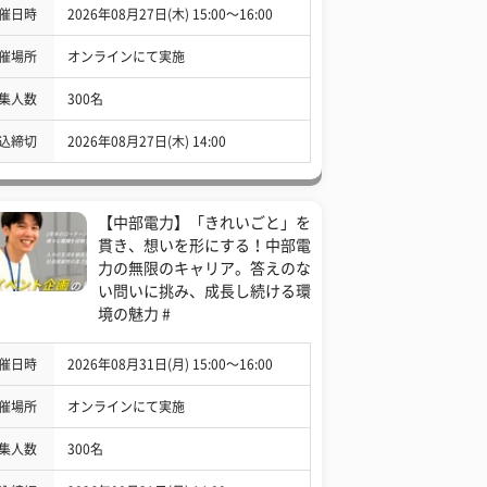
催日時
2026年08月27日(木) 15:00〜16:00
催場所
オンラインにて実施
集人数
300名
込締切
2026年08月27日(木) 14:00
【中部電力】「きれいごと」を
貫き、想いを形にする！中部電
力の無限のキャリア。答えのな
い問いに挑み、成長し続ける環
境の魅力 #
催日時
2026年08月31日(月) 15:00〜16:00
催場所
オンラインにて実施
集人数
300名