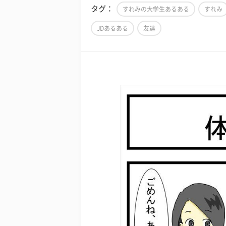
タグ：
すれみの大学生あるある
すれみ
JDあるある
友達