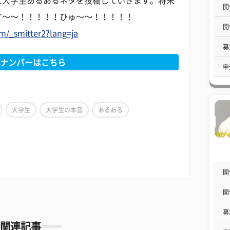
に大学生あるあるネタを投稿していきます。将来
開
す〜〜！！！！！ひゅ〜〜！！！！！
開
om/_smitter2?lang=ja
募
ナンバーはこちら
申
大学生
大学生の本音
あるある
開
開
募
関連記事