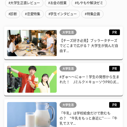
#大学生正直レビュー
#お金の授業
#もやもや解決ゼミ
#診断
#恋愛特集
#学生インタビュー
#特集企画
PR
大学生活
【チーズ好き必見】ブッラータチーズ
でどこまで広がる？ 大学生が挑んだ自
由す...
PR
大学生活
#ぎゅ〜〜にゅー！学生の発想から生ま
れた！ Jミルク×キョーソウPROJE...
PR
大学生活
「牛乳」は学校給食だけで飲むも
の？ “牛乳をもっと身近に”――「牛
乳でスマ...