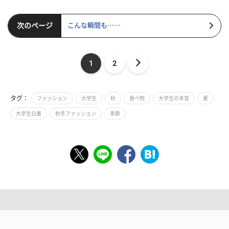
次のページ
こんな瞬間も……
1
2
タグ：
ファッション
大学生
秋
食べ物
大学生の本音
夏
大学生白書
秋冬ファッション
季節