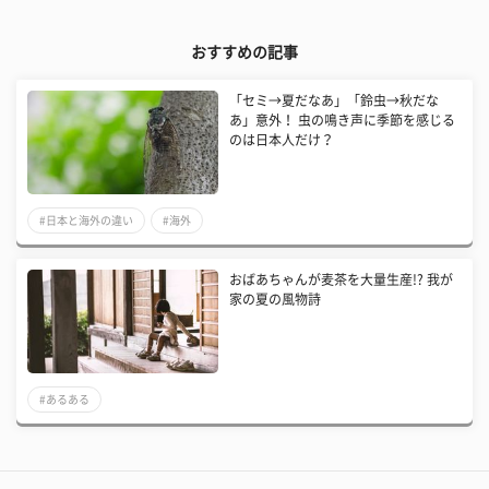
おすすめの記事
「セミ→夏だなあ」「鈴虫→秋だな
あ」意外！ 虫の鳴き声に季節を感じる
のは日本人だけ？
#日本と海外の違い
#海外
おばあちゃんが麦茶を大量生産!? 我が
家の夏の風物詩
#あるある