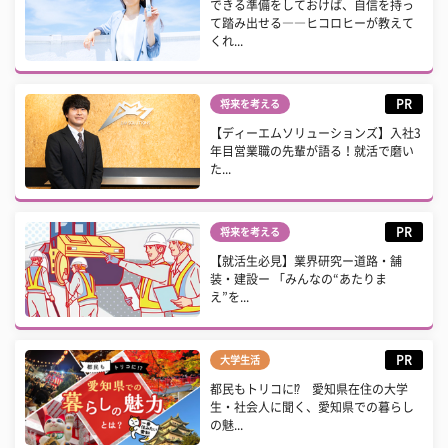
できる準備をしておけば、自信を持っ
て踏み出せる――ヒコロヒーが教えて
くれ...
PR
将来を考える
【ディーエムソリューションズ】入社3
年目営業職の先輩が語る！就活で磨い
た...
PR
将来を考える
【就活生必見】業界研究ー道路・舗
装・建設ー 「みんなの“あたりま
え”を...
PR
大学生活
都民もトリコに⁉ 愛知県在住の大学
生・社会人に聞く、愛知県での暮らし
の魅...