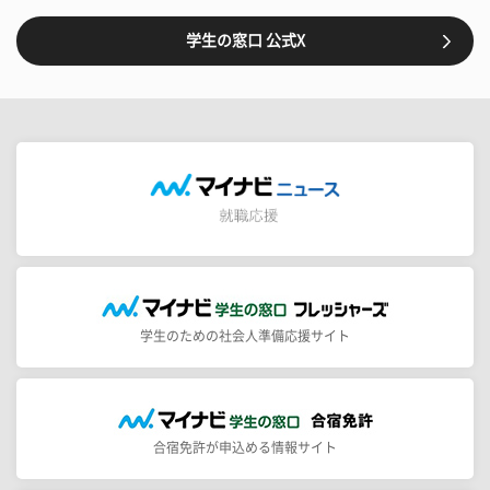
学生の窓口 公式X
学生のための社会人準備応援サイト
合宿免許が申込める情報サイト