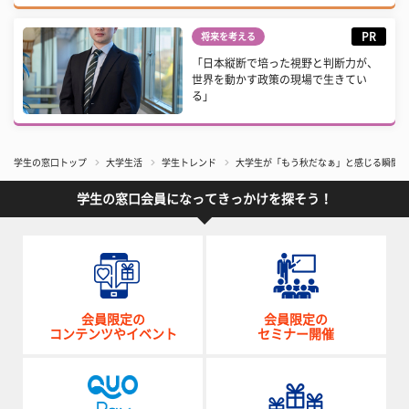
PR
将来を考える
「日本縦断で培った視野と判断力が、
世界を動かす政策の現場で生きてい
る」
学生の窓口トップ
大学生活
学生トレンド
​大学生が「もう秋だなぁ」と感じる瞬間
学生の窓口会員になってきっかけを探そう！
会員限定の
会員限定の
コンテンツやイベント
セミナー開催