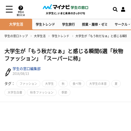
学生の
窓口とは
大学生活
学生トレンド
学生旅行
授業・履修・ゼミ
サークル・
学生の窓口トップ
大学生活
学生トレンド
​大学生が「もう秋だなぁ」と感じる瞬間
​大学生が「もう秋だなぁ」と感じる瞬間6選「秋物
ファッション」「スーパーに柿」
学生の窓口編集部
2016/08/13
タグ：
ファッション
大学生
秋
食べ物
大学生の本音
夏
大学生白書
秋冬ファッション
季節