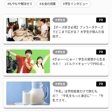
#もやもや解決ゼミ
#お金の授業
#学生インタビュー
PR
大学生活
【チーズ好き必見】ブッラータチーズ
でどこまで広がる？ 大学生が挑んだ自
由す...
PR
大学生活
#ぎゅ〜〜にゅー！学生の発想から生ま
れた！ Jミルク×キョーソウPROJE...
PR
大学生活
「牛乳」は学校給食だけで飲むも
の？ “牛乳をもっと身近に”――「牛
乳でスマ...