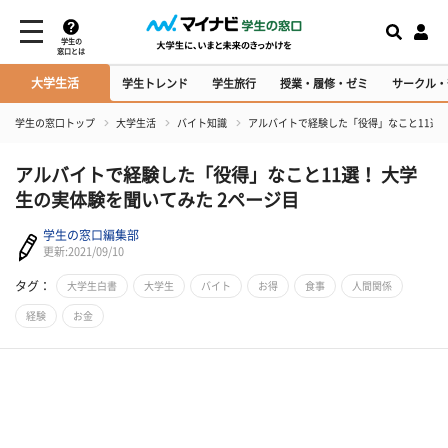
学生の
窓口とは
大学生活
学生トレンド
学生旅行
授業・履修・ゼミ
サークル・
学生の窓口トップ
大学生活
バイト知識
アルバイトで経験した「役得」なこと11選
アルバイトで経験した「役得」なこと11選！ 大学
生の実体験を聞いてみた 2ページ目
学生の窓口編集部
更新:2021/09/10
タグ：
大学生白書
大学生
バイト
お得
食事
人間関係
経験
お金