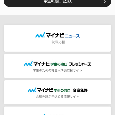
学生の窓口 公式X
学生のための社会人準備応援サイト
合宿免許が申込める情報サイト