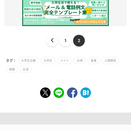
1
2
タグ：
大学生白書
大学生
バイト
お得
食事
人間関係
経験
お金