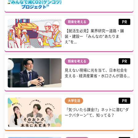
PR
将来を考える
【就活生必見】業界研究ー道路・舗
装・建設ー 「みんなの“あたりま
え”を...
PR
将来を考える
見えない現場に光を当て、日本社会を
支える - 経済産業省・水口さんが語る...
PR
大学生活
「気づいたら課金!?」ネットに潜む“ダ
ークパターン”て、知ってる？