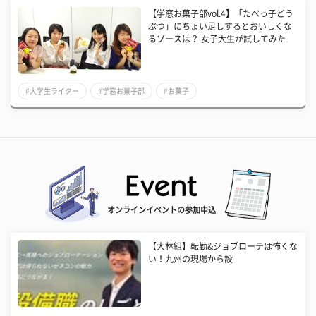
【学窓お菓子部vol.4】「たべっ子どう
ぶつ」にちょい足しするとおいしくな
るソースは？ 女子大生が試してみた
#大学生ライター
#学窓お菓子部
#お菓子
オンラインイベントの参加申込
【大林組】転勤&ジョブローテは怖くな
い！九州の現場から設