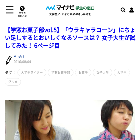
学生の
窓口とは
【学窓お菓子部vol.5】「ウラキャラコーン」にちょ
い足しするとおいしくなるソースは？ 女子大生が試
してみた！ 6ページ目
MirAct
2016/08/04
タグ：
大学生ライター
学窓お菓子部
お菓子
女子大生
大学生
グルメ