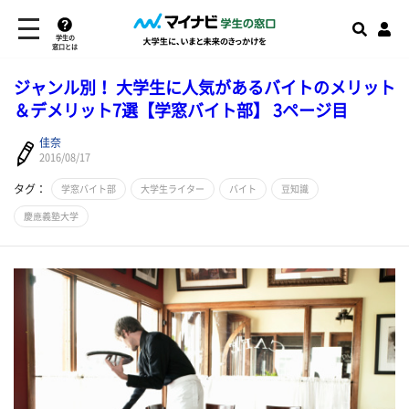
学生の
窓口とは
ジャンル別！ 大学生に人気があるバイトのメリット
＆デメリット7選【学窓バイト部】 3ページ目
佳奈
2016/08/17
タグ：
学窓バイト部
大学生ライター
バイト
豆知識
慶應義塾大学