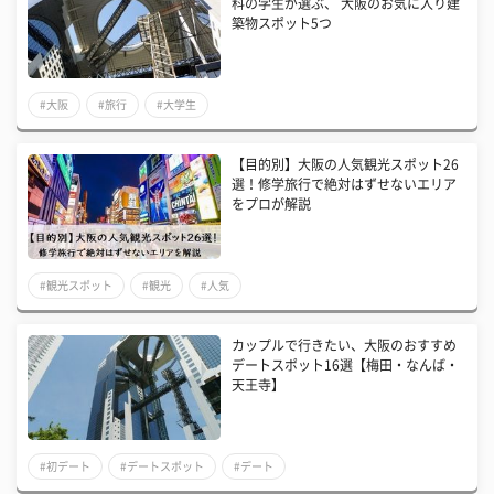
科の学生が選ぶ、 大阪のお気に入り建
築物スポット5つ
#大阪
#旅行
#大学生
【目的別】大阪の人気観光スポット26
選！修学旅行で絶対はずせないエリア
をプロが解説
#観光スポット
#観光
#人気
カップルで行きたい、大阪のおすすめ
デートスポット16選【梅田・なんば・
天王寺】
#初デート
#デートスポット
#デート