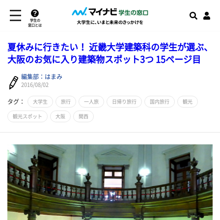
学生の
窓口とは
夏休みに行きたい！ 近畿大学建築科の学生が選ぶ、
大阪のお気に入り建築物スポット3つ 15ページ目
編集部：はまみ
2016/08/02
タグ：
大学生
旅行
一人旅
日帰り旅行
国内旅行
観光
観光スポット
大阪
関西