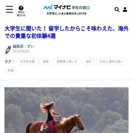
学生の
窓口とは
大学生に聞いた！ 留学したからこそ味わえた、海外
での貴重な初体験4選
編集部：すい
2016/08/02
タグ：
大学生白書
経験
経験者に聞いた
海外
日本と海外の違い
体験