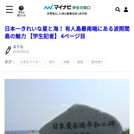
学生の
窓口とは
日本一きれいな星と海！ 有人島最南端にある波照間
島の魅力 【学生記者】 4ページ目
まりも
2016/08/01
タグ：
大学生ライター
旅行
沖縄
星座
国内旅行