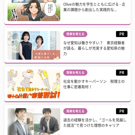
Oliveの魅力を学生とともに広げる - 企
業の課題から創出した実践的な...
PR
将来を考える
なぜ愛知は働きやすい？ 東京経験者
が語る、暮らしが充実する愛知県の魅
力
PR
将来を考える
社会を動かすキーパーソン 税理士の
仕事に密着取材！
PR
将来を考える
過去の経験を活かし、“ゴールを見越し
た就活”で見つけた理想のキャリア