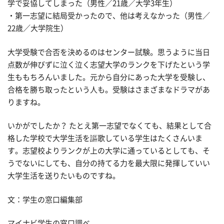
学で妥協してしまった（男性／21歳／大学3年生）
・第一志望に結局受かったので、他は考えなかった（男性／
22歳／大学院生）
大学受験で合否を決めるのはセンター試験。思うように当日
点数が伸びずに泣く泣く志望大学のランクを下げたという学
生ももちろんいました。元から自分にあった大学を受験し、
合格を勝ち取ったという人も。受験はさまざまなドラマがあ
りますね。
いかがでしたか？ たとえ第一志望でなくても、結果として合
格した学校で大学生活を謳歌している学生はたくさんいま
す。志望校よりランクが上の大学に通っているとしても、そ
うでないにしても、自分の持てる力を最大限に発揮していい
大学生活を送りたいものですね。
文：学生の窓口編集部
マイナビ学生の窓口調べ