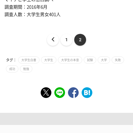
調査期間：2016年6月
調査人数：大学生男女401人
1
2
タグ：
大学生白書
大学生
大学生の本音
試験
大学
失敗
成功
勉強