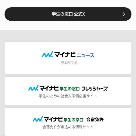
学生の窓口 公式X
学生のための社会人準備応援サイト
合宿免許が申込める情報サイト