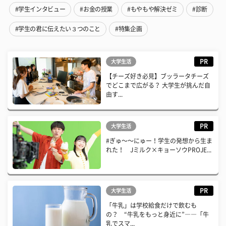
#学生インタビュー
#お金の授業
#もやもや解決ゼミ
#診断
#学生の君に伝えたい３つのこと
#特集企画
PR
大学生活
【チーズ好き必見】ブッラータチーズ
でどこまで広がる？ 大学生が挑んだ自
由す...
PR
大学生活
#ぎゅ〜〜にゅー！学生の発想から生ま
れた！ Jミルク×キョーソウPROJE...
PR
大学生活
「牛乳」は学校給食だけで飲むも
の？ “牛乳をもっと身近に”――「牛
乳でスマ...