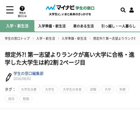
学生の
窓口とは
入学・新生活
入学準備・新生活
車のある生活
引っ越し・一人暮らし
学生の窓口トップ
入学・新生活
入学準備・新生活
想定外?! 第一志望よりランクが
想定外?! 第一志望よりランクが高い大学に合格・進
学した大学生は約2割 2ページ目
学生の窓口編集部
2016/08/02
タグ：
大学生白書
大学生
大学生の本音
試験
大学
失敗
成功
勉強