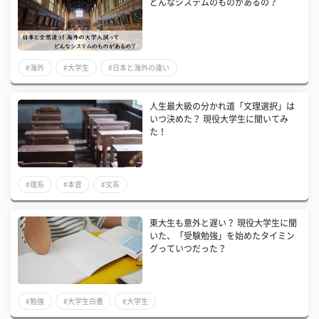
どんなシステムのものがあるの？
#海外
#大学生
#日本と海外の違い
​人生最大級の分かれ道「文理選択」は
いつ決めた？ 現役大学生に聞いてみ
た！
#理系
#本音
#文系
東大生も意外と遅い？ 現役大学生に聞
いた、「受験勉強」を始めたタイミン
グっていつだった？
#勉強
#大学生白書
#大学生