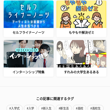
セルフライナーノーツ
もやもや解決ゼミ
インターンシップ特集
すれみの大学生あるある
この記事に関連するタグ
#入学式
#入学
#新入生
#新生活
#高校
#高校生