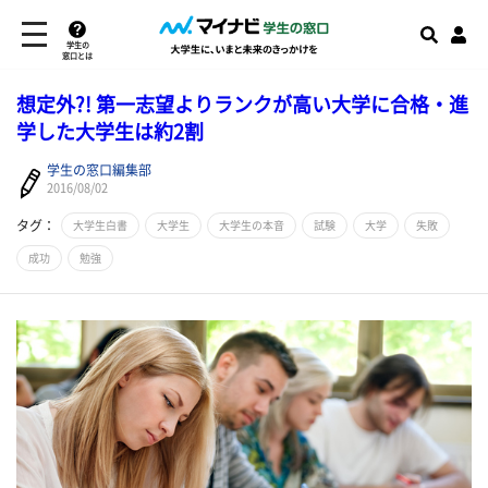
学生の
窓口とは
想定外?! 第一志望よりランクが高い大学に合格・進
学した大学生は約2割
学生の窓口編集部
2016/08/02
タグ：
大学生白書
大学生
大学生の本音
試験
大学
失敗
成功
勉強