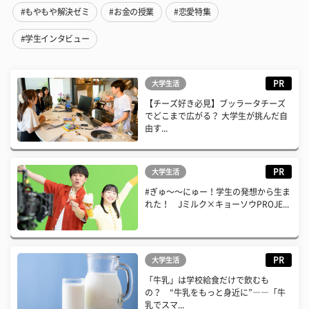
#もやもや解決ゼミ
#お金の授業
#恋愛特集
#学生インタビュー
PR
大学生活
【チーズ好き必見】ブッラータチーズ
でどこまで広がる？ 大学生が挑んだ自
由す...
PR
大学生活
#ぎゅ〜〜にゅー！学生の発想から生ま
れた！ Jミルク×キョーソウPROJE...
PR
大学生活
「牛乳」は学校給食だけで飲むも
の？ “牛乳をもっと身近に”――「牛
乳でスマ...