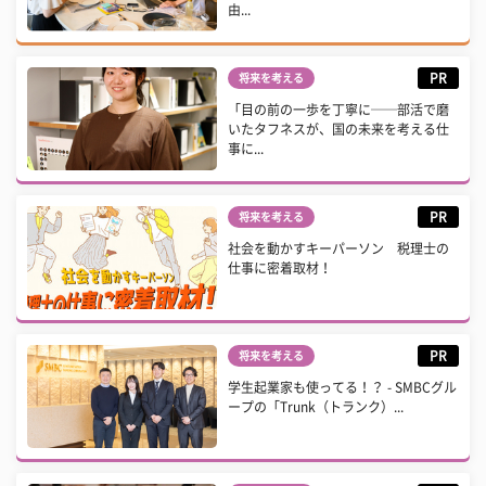
由...
PR
将来を考える
「目の前の一歩を丁寧に──部活で磨
いたタフネスが、国の未来を考える仕
事に...
PR
将来を考える
社会を動かすキーパーソン 税理士の
仕事に密着取材！
PR
将来を考える
学生起業家も使ってる！？ - SMBCグル
ープの「Trunk（トランク）...