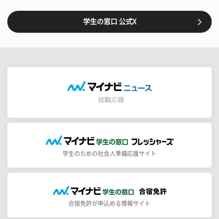
学生の窓口 公式X
学生のための社会人準備応援サイト
合宿免許が申込める情報サイト