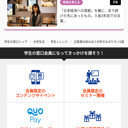
PR
将来を考える
「日本経済への貢献」を軸に、走り続
けた先にあったもの。入省3年目での法
案...
学生の窓口トップ
大学生活
学生トレンド
正直進化前のほうが好きなポケモン5選！
学生の窓口会員になってきっかけを探そう！
会員限定の
会員限定の
コンテンツやイベント
セミナー開催