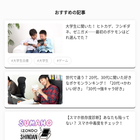
おすすめの記事
大学生に聞いた！ ヒトカゲ、フシギダ
ネ、ゼニガメ……最初のポケモンはど
れ選んでた？
#大学生白書
#大学生
#ゲーム
世代で違う？ 20代、30代に聞いた好き
なポケモンランキング！ 「20代→かわ
いい好き」「30代→強キャラ好き」
【スマホ依存度診断】あなたも陥って
ない？ スマホ中毒度をチェック！