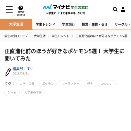
学生の
窓口とは
大学生活
学生トレンド
学生旅行
授業・履修・ゼミ
サークル・
学生の窓口トップ
大学生活
学生トレンド
正直進化前のほうが好きなポケモン5選！
正直進化前のほうが好きなポケモン5選！ 大学生に
聞いてみた
編集部：すい
2016/07/31
タグ：
大学生白書
ポケモン
キャラクター
好き
かわいい
ゲーム
大学生の本音