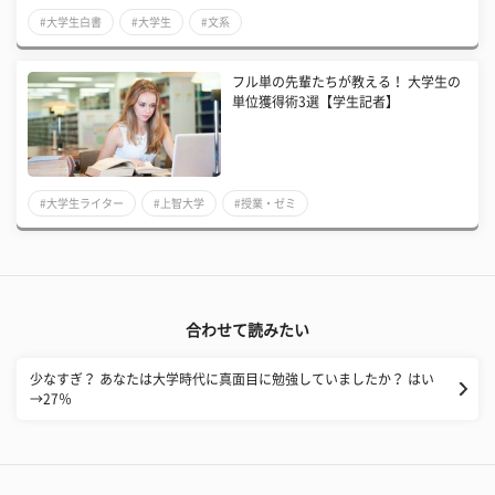
#大学生白書
#大学生
#文系
フル単の先輩たちが教える！ 大学生の
単位獲得術3選【学生記者】
#大学生ライター
#上智大学
#授業・ゼミ
合わせて読みたい
少なすぎ？ あなたは大学時代に真面目に勉強していましたか？ はい
→27％