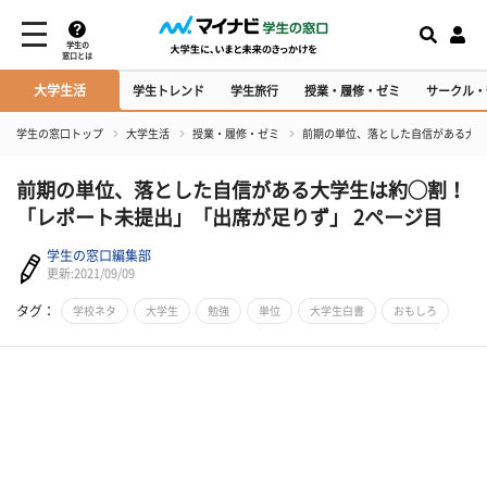
学生の
窓口とは
大学生活
学生トレンド
学生旅行
授業・履修・ゼミ
サークル・
学生の窓口トップ
大学生活
授業・履修・ゼミ
前期の単位、落とした自信がある大学
前期の単位、落とした自信がある大学生は約◯割！
「レポート未提出」「出席が足りず」 2ページ目
学生の窓口編集部
更新:2021/09/09
タグ：
学校ネタ
大学生
勉強
単位
大学生白書
おもしろ