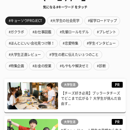
気になる #キーワード をタッチ
#キョーソウPROJECT
#大学生の社会見学
#留学ロードマップ
#ガクラボ
#お仕事図鑑
#先輩ロールモデル
#プレゼント
#ほんとにいい会社見つけ隊！
#恋愛特集
#学生インタビュー
#大学生正直レビュー
#学生の君に伝えたい３つのこと
#特集企画
#お金の授業
#もやもや解決ゼミ
#診断
PR
大学生活
【チーズ好き必見】ブッラータチーズ
でどこまで広がる？ 大学生が挑んだ自
由す...
PR
大学生活