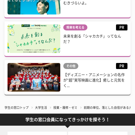
むきづらいよ。
PR
将来を考える
未来を創る「シャカカチ」ってなん
だ？
PR
その他
【ディズニー・アニメーションの名作
が“超”実写映画に進化】癒しと元気を
く...
学生の窓口トップ
大学生活
授業・履修・ゼミ
前期の単位、落とした自信がある大学
学生の窓口会員になってきっかけを探そう！