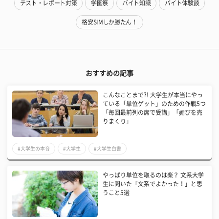
テスト・レポート対策
学園祭
バイト知識
バイト体験談
格安SIMしか勝たん！
おすすめの記事
こんなことまで?! 大学生が本当にやっ
ている「単位ゲット」のための作戦5つ
「毎回最前列の席で受講」「媚びを売
りまくり」
#大学生の本音
#大学生
#大学生白書
やっぱり単位を取るのは楽？ 文系大学
生に聞いた「文系でよかった！」と思
うこと5選