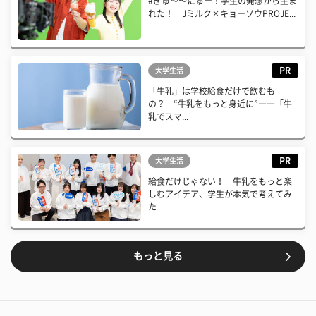
#ぎゅ〜〜にゅー！学生の発想から生ま
れた！ Jミルク×キョーソウPROJE...
PR
大学生活
「牛乳」は学校給食だけで飲むも
の？ “牛乳をもっと身近に”――「牛
乳でスマ...
PR
大学生活
給食だけじゃない！ 牛乳をもっと楽
しむアイデア、学生が本気で考えてみ
た
もっと見る