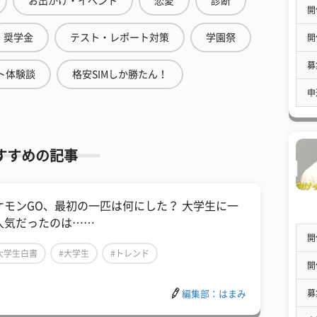
お出かけ・イベント
恋愛
診断
開
奨学金
テスト・レポート対策
学園祭
開
募
ト体験談
格安SIMしか勝たん！
申
すすめの記事
ケモンGO、最初の一匹は何にした？ 大学生に一
人気だったのは……
開
大学生白書
#大学生
#トレンド
開
募
編集部：はまみ