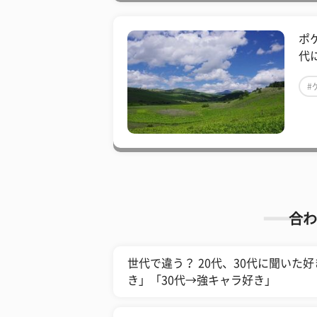
ポ
代
#
合わ
世代で違う？ 20代、30代に聞いた
き」「30代→強キャラ好き」