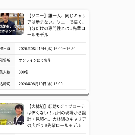
【ソニー】誰一人、同じキャリ
アは歩まない。ソニーで描く、
自分だけの専門性とは #先輩ロ
ールモデル
催日時
2026年08月19日(水) 16:00〜16:50
催場所
オンラインにて実施
集人数
300名
込締切
2026年08月19日(水) 15:00
【大林組】転勤&ジョブローテ
は怖くない！九州の現場から設
計・見積へ。大林組のキャリア
の広がり #先輩ロールモデル