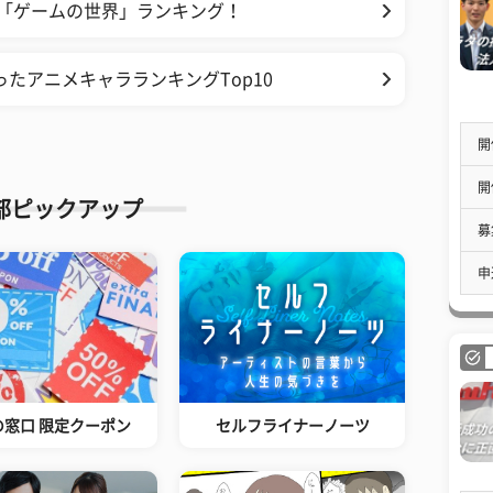
い「ゲームの世界」ランキング！
たアニメキャラランキングTop10
開
開
部ピックアップ
募
申
の窓口 限定クーポン
セルフライナーノーツ