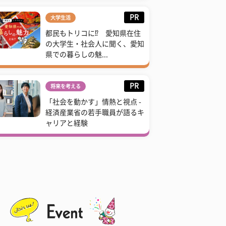
PR
大学生活
都民もトリコに⁉ 愛知県在住
の大学生・社会人に聞く、愛知
県での暮らしの魅...
PR
将来を考える
「社会を動かす」情熱と視点 -
経済産業省の若手職員が語るキ
ャリアと経験