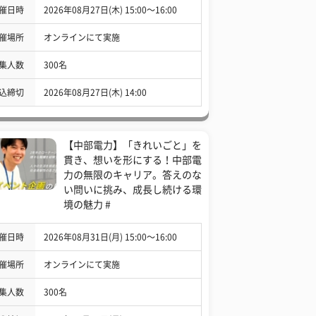
催日時
2026年08月27日(木) 15:00〜16:00
催場所
オンラインにて実施
集人数
300名
込締切
2026年08月27日(木) 14:00
【中部電力】「きれいごと」を
貫き、想いを形にする！中部電
力の無限のキャリア。答えのな
い問いに挑み、成長し続ける環
境の魅力 #
催日時
2026年08月31日(月) 15:00〜16:00
催場所
オンラインにて実施
集人数
300名