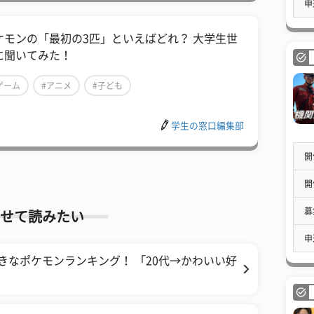
申
ケモンの「最初の3匹」といえばどれ？ 大学生世
に聞いてみた！
ゲーム
#アニメ
#子ども
学生の窓口編集部
開
開
募
せて読みたい
申
好きなポケモンランキング！ 「20代→かわいい好