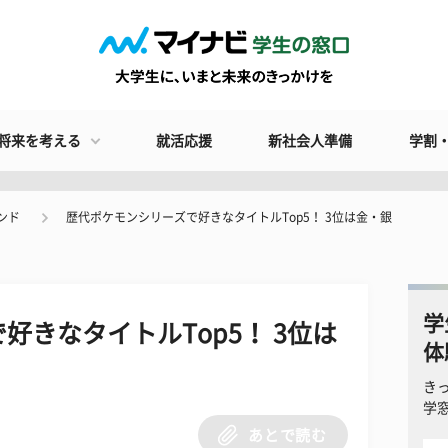
将来を考える
就活応援
新社会人準備
学割
ンド
歴代ポケモンシリーズで好きなタイトルTop5！ 3位は金・銀
学
好きなタイトルTop5！ 3位は
体
き
学
あとで読む