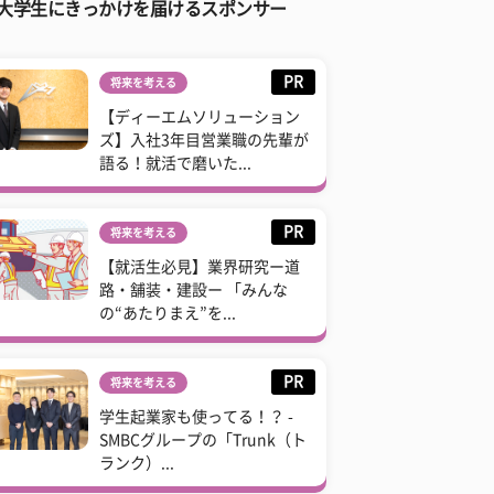
大学生にきっかけを届けるスポンサー
PR
将来を考える
【ディーエムソリューション
ズ】入社3年目営業職の先輩が
語る！就活で磨いた...
PR
将来を考える
【就活生必見】業界研究ー道
路・舗装・建設ー 「みんな
の“あたりまえ”を...
PR
将来を考える
学生起業家も使ってる！？ -
SMBCグループの「Trunk（ト
ランク）...