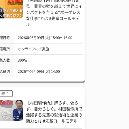
【村田製作所】BtoBの魅力発
見！業界の壁を越えて世界にイ
ンパクトを与える“ボーダレス
な仕事”とは #先輩ロールモデ
ル
催日時
2026年06月09日(火) 15:00〜16:00
催場所
オンラインにて実施
集人数
300名
込締切
2026年06月09日(火) 14:00
終了
【村田製作所】飾らず、偽ら
ず、自分らしく。村田製作所で
活躍する先輩の就活術と企業の
魅力とは #先輩ロールモデル