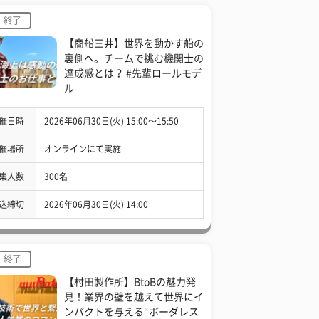
終了
【商船三井】世界を動かす船の
裏側へ。チームで挑む機関士の
達成感とは？ #先輩ロールモデ
ル
催日時
2026年06月30日(火) 15:00〜15:50
催場所
オンラインにて実施
集人数
300名
込締切
2026年06月30日(火) 14:00
終了
【村田製作所】BtoBの魅力発
見！業界の壁を越えて世界にイ
ンパクトを与える“ボーダレス