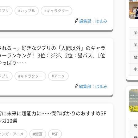
ジブリ
#カップル
#キャラクター
編集部：はまみ
開
開
される～。好きなジブリの「人間以外」のキャラ
ターランキング！ 3位：ジジ、2位：猫バス、1位
募
やっぱり……
申
ジブリ
#キャラクター
#アニメ
編集部：はまみ
宙に未来に超能力に……傑作ばかりのおすすめSF
ンガ10選
開
マンガ・アニメ
#漫画
#SF
開