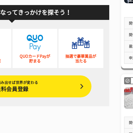
なってきっかけを探そう！
開
開
募
QUOカードPayが
抽選で豪華賞品が
申
催
貯まる
当たる
踏み出せば世界が変わる
無料会員登録
開