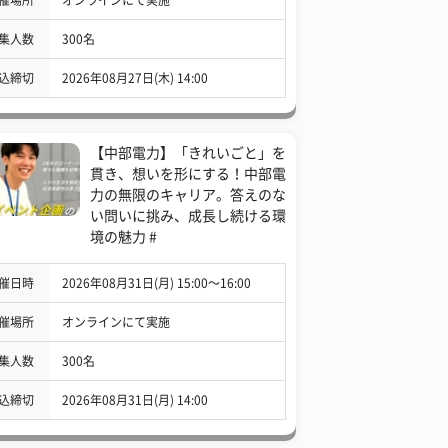
集人数
300名
込締切
2026年08月27日(木) 14:00
【中部電力】「きれいごと」を
貫き、想いを形にする！中部電
力の無限のキャリア。答えのな
い問いに挑み、成長し続ける環
境の魅力 #
催日時
2026年08月31日(月) 15:00〜16:00
催場所
オンラインにて実施
集人数
300名
込締切
2026年08月31日(月) 14:00