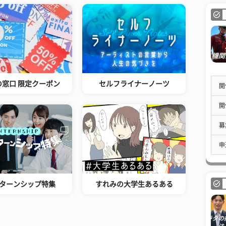
の窓口 限定クーポン
セルフライナーノーツ
開
開
募
申
ターンシップ特集
すれみの大学生あるある