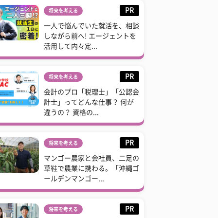
PR
将来を考える
一人で悩んでいた就活を、相談
しながら前へ! エージェントを
活用して内々定...
PR
将来を考える
会計のプロ「税理士」「公認会
計士」ってどんな仕事？ 何が
違うの？ 資格の...
PR
将来を考える
マンゴー農家と会社員、二足の
草鞋で農業に携わる。「沖縄ゴ
ールデンマンゴー...
PR
将来を考える