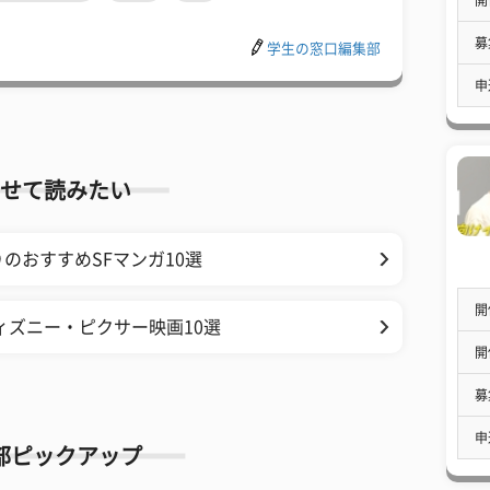
募
学生の窓口編集部
申
せて読みたい
のおすすめSFマンガ10選
開
ィズニー・ピクサー映画10選
開
募
申
部ピックアップ