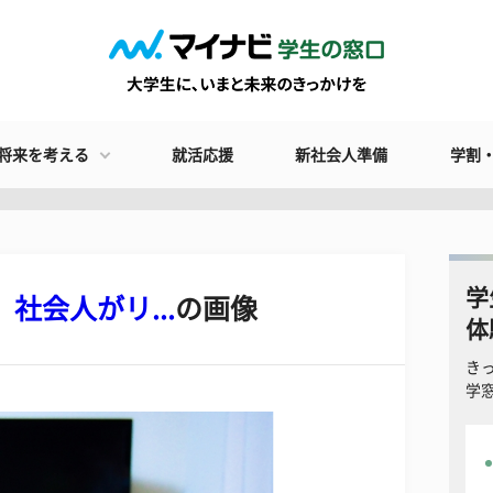
将来を考える
就活応援
新社会人準備
学割
学
社会人がリ...
の画像
体
き
学