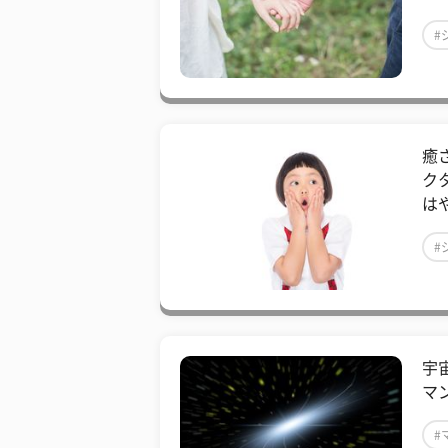
#
癒
ク
は
#
宇
マ
#