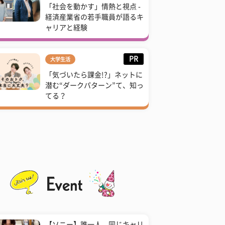
「社会を動かす」情熱と視点 -
経済産業省の若手職員が語るキ
ャリアと経験
PR
大学生活
「気づいたら課金!?」ネットに
潜む“ダークパターン”て、知っ
てる？
【ソニー】誰一人、同じキャリ