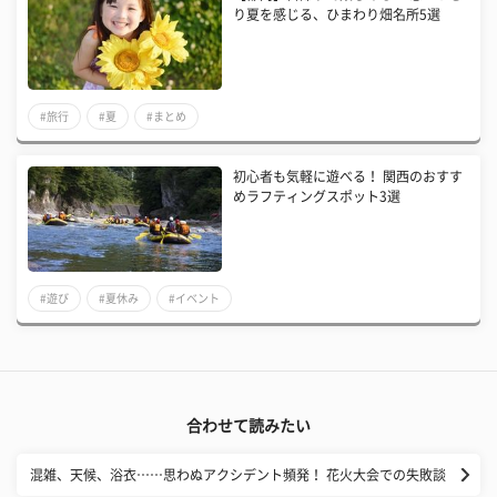
り夏を感じる、ひまわり畑名所5選
#旅行
#夏
#まとめ
初心者も気軽に遊べる！ 関西のおすす
めラフティングスポット3選
#遊び
#夏休み
#イベント
合わせて読みたい
混雑、天候、浴衣……思わぬアクシデント頻発！ 花火大会での失敗談