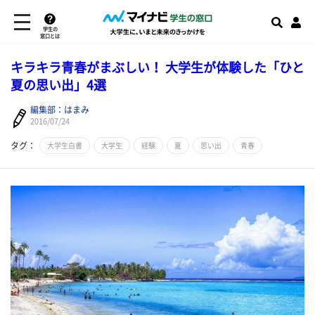
学生の
窓口とは
キラキラ青春がまぶしい！ 大学生が体験した「ひと
夏の思い出」4選
編集部：はまみ
2016/07/24
タグ：
大学生白書
大学生
経験
夏
思い出
青春