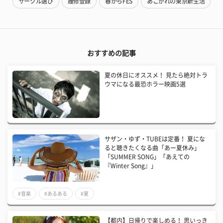
サークル選び
履修登録
春からFES
あこがれの東京新生活
おすすめの記事
夏の休日にオススメ！ 見たら絶対トラ
ウマになる最恐ホラー映画5選
サザン・ゆず・TUBEは定番！ 夏にな
ると聴きたくなる曲「あー夏休み」
「SUMMER SONG」「あえての
『Winter Song』」
#音楽
#あるある
#夏
【都内】日帰りで楽しめる！ 思いっき