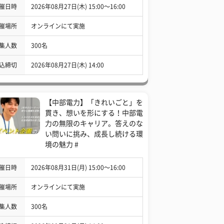
催日時
2026年08月27日(木) 15:00〜16:00
催場所
オンラインにて実施
集人数
300名
込締切
2026年08月27日(木) 14:00
【中部電力】「きれいごと」を
貫き、想いを形にする！中部電
力の無限のキャリア。答えのな
い問いに挑み、成長し続ける環
境の魅力 #
催日時
2026年08月31日(月) 15:00〜16:00
催場所
オンラインにて実施
集人数
300名