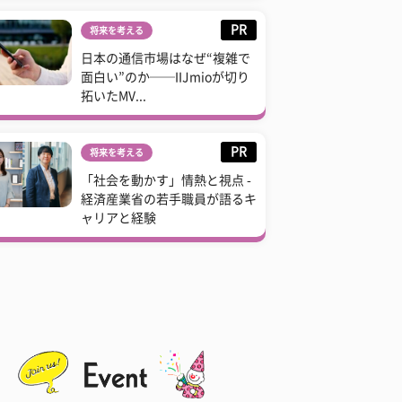
PR
将来を考える
日本の通信市場はなぜ“複雑で
面白い”のか──IIJmioが切り
拓いたMV...
PR
将来を考える
「社会を動かす」情熱と視点 -
経済産業省の若手職員が語るキ
ャリアと経験