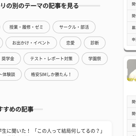
開
リの別のテーマの記事を見る
開
授業・履修・ゼミ
サークル・部活
募
申
お出かけ・イベント
恋愛
診断
奨学金
テスト・レポート対策
学園祭
ト体験談
格安SIMしか勝たん！
開
すすめの記事
開
募
学生に聞いた！ 「この人って結局何してるの？」