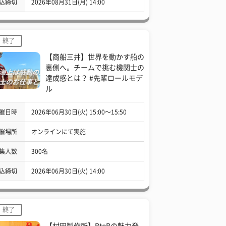
込締切
2026年08月31日(月) 14:00
終了
【商船三井】世界を動かす船の
裏側へ。チームで挑む機関士の
達成感とは？ #先輩ロールモデ
ル
催日時
2026年06月30日(火) 15:00〜15:50
催場所
オンラインにて実施
集人数
300名
込締切
2026年06月30日(火) 14:00
終了
【村田製作所】BtoBの魅力発