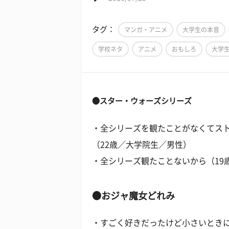
タグ：
マンガ・アニメ
大学生の本音
学校ネタ
アニメ
おもしろ
大学
●スター・ウォーズシリーズ
・全シリーズを観たことがなくてス
（22歳／大学院生／男性）
・全シリーズ観たことないから（19
●おジャ魔女どれみ
・すごく好きだったけど小さいとき