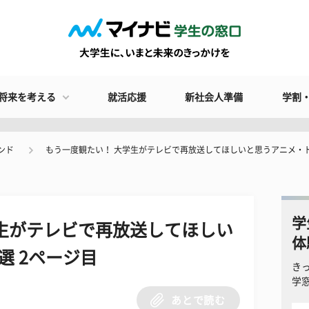
将来を考える
就活応援
新社会人準備
学割
ンド
もう一度観たい！ 大学生がテレビで再放送してほしいと思うアニメ・
学
生がテレビで再放送してほしい
体
選 2ページ目
き
学
あとで読む