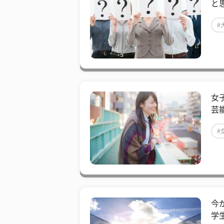
と
#
女
芸能
#
今
学