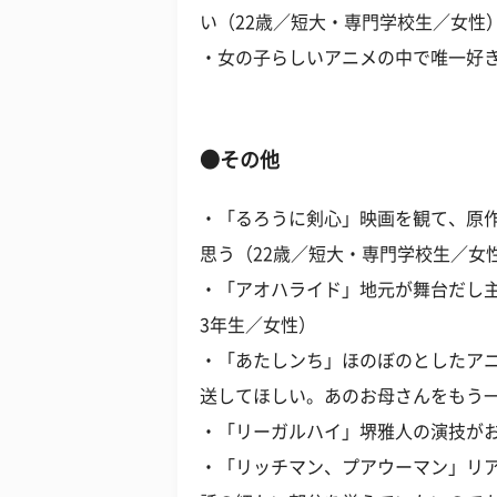
い（22歳／短大・専門学校生／女性
・女の子らしいアニメの中で唯一好き
●その他
・「るろうに剣心」映画を観て、原
思う（22歳／短大・専門学校生／女
・「アオハライド」地元が舞台だし主
3年生／女性）
・「あたしンち」ほのぼのとしたア
送してほしい。あのお母さんをもう一
・「リーガルハイ」堺雅人の演技がお
・「リッチマン、プアウーマン」リ