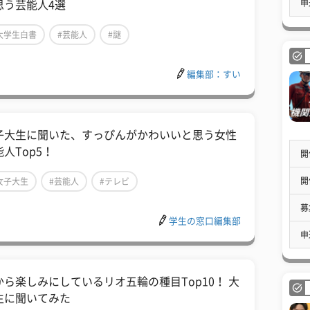
申
思う芸能人4選
大学生白書
#芸能人
#謎
編集部：すい
子大生に聞いた、すっぴんがかわいいと思う女性
人Top5！
開
開
女子大生
#芸能人
#テレビ
募
学生の窓口編集部
申
から楽しみにしているリオ五輪の種目Top10！ 大
生に聞いてみた