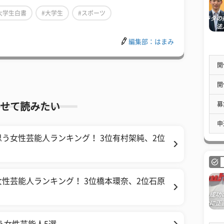
大学生白書
#大学生
#スポーツ
編集部：はまみ
開
開
募
せて読みたい
申
う女性芸能人ランキング！ 3位有村架純、2位
性芸能人ランキング！ 3位橋本環奈、2位石原