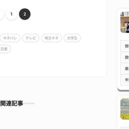
1
2
ネタバレ
テレビ
地方ネタ
大学生
開
生白書
開
募
申
関連記事