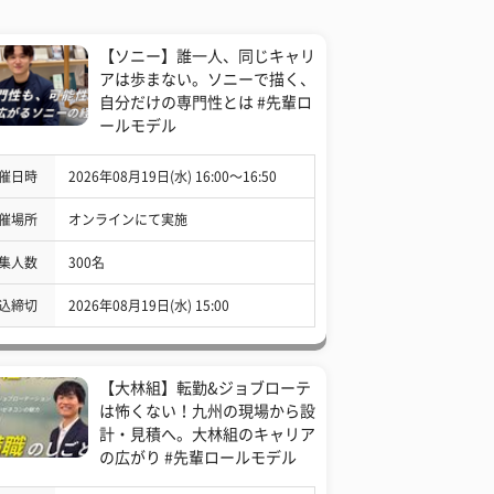
【ソニー】誰一人、同じキャリ
アは歩まない。ソニーで描く、
自分だけの専門性とは #先輩ロ
ールモデル
催日時
2026年08月19日(水) 16:00〜16:50
催場所
オンラインにて実施
集人数
300名
込締切
2026年08月19日(水) 15:00
【大林組】転勤&ジョブローテ
は怖くない！九州の現場から設
計・見積へ。大林組のキャリア
の広がり #先輩ロールモデル