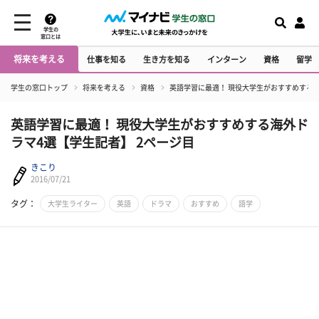
学生の
窓口とは
将来を考える
仕事を知る
生き方を知る
インターン
資格
留学
学生の窓口トップ
将来を考える
資格
英語学習に最適！ 現役大学生がおすすめする
英語学習に最適！ 現役大学生がおすすめする海外ド
ラマ4選【学生記者】 2ページ目
きこり
2016/07/21
タグ：
大学生ライター
英語
ドラマ
おすすめ
語学