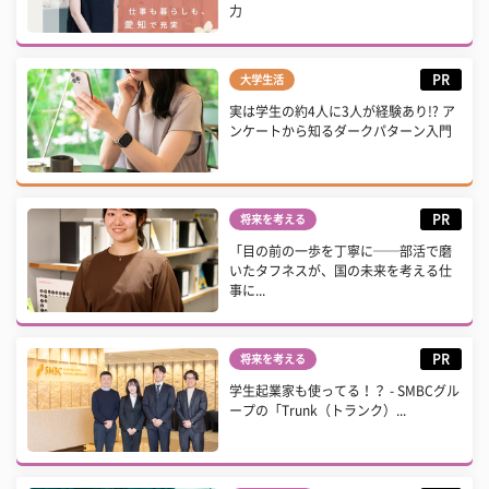
力
PR
大学生活
実は学生の約4人に3人が経験あり!? ア
ンケートから知るダークパターン入門
PR
将来を考える
「目の前の一歩を丁寧に──部活で磨
いたタフネスが、国の未来を考える仕
事に...
PR
将来を考える
学生起業家も使ってる！？ - SMBCグル
ープの「Trunk（トランク）...