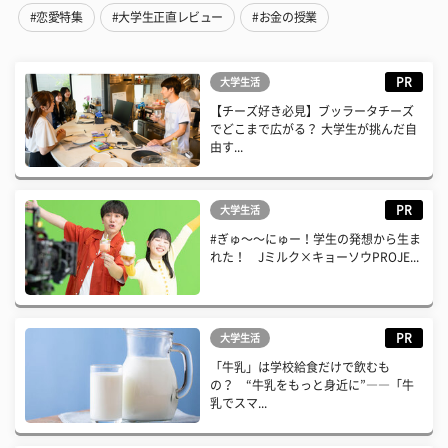
#恋愛特集
#大学生正直レビュー
#お金の授業
PR
大学生活
【チーズ好き必見】ブッラータチーズ
でどこまで広がる？ 大学生が挑んだ自
由す...
PR
大学生活
#ぎゅ〜〜にゅー！学生の発想から生ま
れた！ Jミルク×キョーソウPROJE...
PR
大学生活
「牛乳」は学校給食だけで飲むも
の？ “牛乳をもっと身近に”――「牛
乳でスマ...