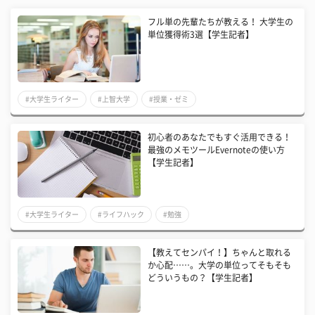
フル単の先輩たちが教える！ 大学生の
単位獲得術3選【学生記者】
#大学生ライター
#上智大学
#授業・ゼミ
初心者のあなたでもすぐ活用できる！
最強のメモツールEvernoteの使い方
【学生記者】
#大学生ライター
#ライフハック
#勉強
【教えてセンパイ！】ちゃんと取れる
か心配……。大学の単位ってそもそも
どういうもの？【学生記者】