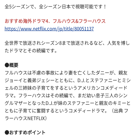
全5シーズンで、全シーズン日本で視聴可能です！
おすすめ海外ドラマ4．フルハウス&フラーハウス
https://www.netflix.com/jp/title/80051137
全世界で放送されシーズン8まで放送されるなど、人気を博し
たドラマとその続編です。
●概要
フルハウスは不慮の事故により妻を亡くしたダニーが、親友
ジョーイと義弟ジェシーとともに、D.J.とステファニーとミシ
ェルの三姉妹の子育てをするというアメリカンコメディード
ラマ。フラーハウスはその続編で、まだ幼い息子三人のシン
グルマザーとなったD.J.が妹のステファニーと親友のキミーと
ともに子育てに奮闘するというコメディードラマ。（出典 フ
ラーハウスNETFLIX）
●おすすめポイント