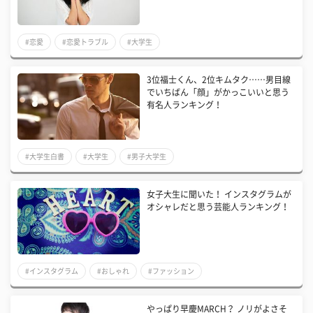
#恋愛
#恋愛トラブル
#大学生
3位福士くん、2位キムタク……男目線
でいちばん「顔」がかっこいいと思う
有名人ランキング！
#大学生白書
#大学生
#男子大学生
女子大生に聞いた！ インスタグラムが
オシャレだと思う芸能人ランキング！
#インスタグラム
#おしゃれ
#ファッション
やっぱり早慶MARCH？ ノリがよさそ