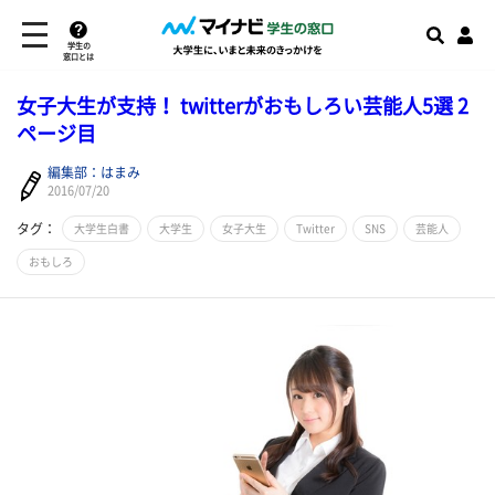
学生の
窓口とは
女子大生が支持！ twitterがおもしろい芸能人5選 2
ページ目
編集部：はまみ
2016/07/20
タグ：
大学生白書
大学生
女子大生
Twitter
SNS
芸能人
おもしろ