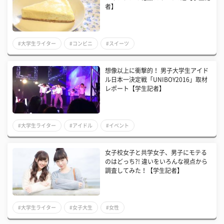
者】
#大学生ライター
#コンビニ
#スイーツ
想像以上に衝撃的！ 男子大学生アイド
ル日本一決定戦「UNIBOY2016」取材
レポート【学生記者】
#大学生ライター
#アイドル
#イベント
女子校女子と共学女子、男子にモテる
のはどっち?! 違いをいろんな視点から
調査してみた！【学生記者】
#大学生ライター
#女子大生
#女性