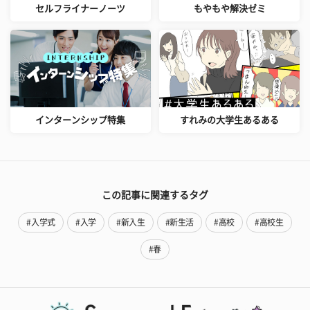
セルフライナーノーツ
もやもや解決ゼミ
インターンシップ特集
すれみの大学生あるある
この記事に関連するタグ
#入学式
#入学
#新入生
#新生活
#高校
#高校生
#春