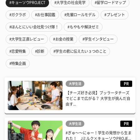
#キョーソウPROJECT
#大学生の社会見学
#留学ロードマップ
#ガクラボ
#お仕事図鑑
#先輩ロールモデル
#プレゼント
#ほんとにいい会社見つけ隊！
#もやもや解決ゼミ
#大学生正直レビュー
#お金の授業
#学生インタビュー
#恋愛特集
#診断
#学生の君に伝えたい３つのこと
#特集企画
PR
大学生活
【チーズ好き必見】ブッラータチーズ
でどこまで広がる？ 大学生が挑んだ自
由す...
PR
大学生活
#ぎゅ〜〜にゅー！学生の発想から生ま
れた！ Jミルク×キョーソウPROJE...