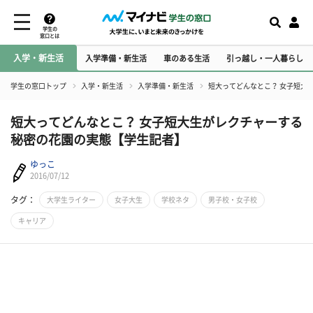
学生の
窓口とは
入学・新生活
入学準備・新生活
車のある生活
引っ越し・一人暮らし
学生の窓口トップ
入学・新生活
入学準備・新生活
短大ってどんなとこ？ 女子短大
短大ってどんなとこ？ 女子短大生がレクチャーする
秘密の花園の実態【学生記者】
ゆっこ
2016/07/12
タグ：
大学生ライター
女子大生
学校ネタ
男子校・女子校
キャリア