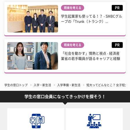
PR
将来を考える
学生起業家も使ってる！？ - SMBCグル
ープの「Trunk（トランク）...
PR
将来を考える
「社会を動かす」情熱と視点 - 経済産
業省の若手職員が語るキャリアと経験
学生の窓口トップ
入学・新生活
入学準備・新生活
短大ってどんなとこ？ 女子短大
学生の窓口会員になってきっかけを探そう！