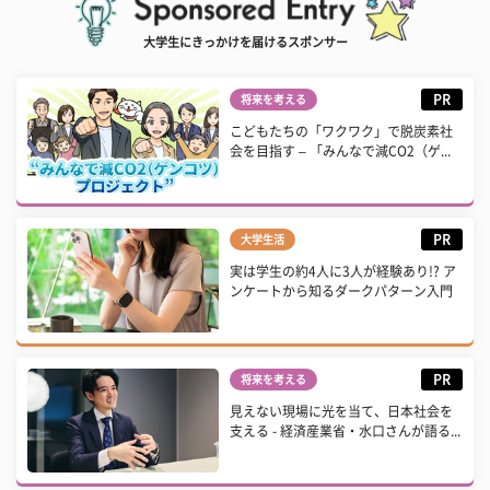
大学生にきっかけを届けるスポンサー
PR
将来を考える
こどもたちの「ワクワク」で脱炭素社
会を目指す – 「みんなで減CO2（ゲ...
PR
大学生活
実は学生の約4人に3人が経験あり!? ア
ンケートから知るダークパターン入門
PR
将来を考える
見えない現場に光を当て、日本社会を
支える - 経済産業省・水口さんが語る...