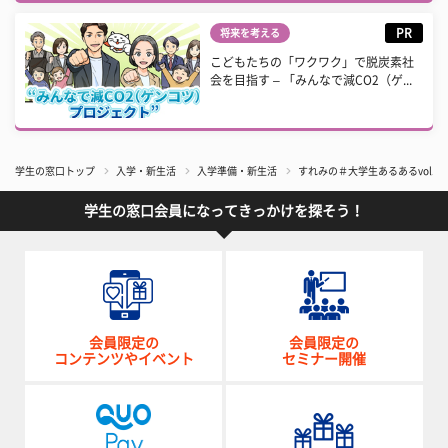
PR
将来を考える
こどもたちの「ワクワク」で脱炭素社
会を目指す – 「みんなで減CO2（ゲ...
学生の窓口トップ
入学・新生活
入学準備・新生活
すれみの＃大学生あるあるvol.3
学生の窓口会員になってきっかけを探そう！
会員限定の
会員限定の
コンテンツやイベント
セミナー開催