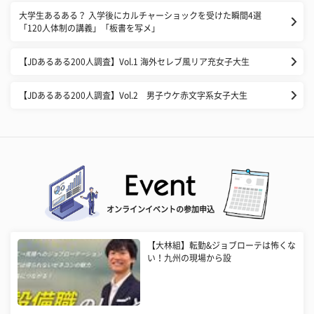
大学生あるある？ 入学後にカルチャーショックを受けた瞬間4選
「120人体制の講義」「板書を写メ」
【JDあるある200人調査】Vol.1 海外セレブ風リア充女子大生
【JDあるある200人調査】Vol.2 男子ウケ赤文字系女子大生
オンラインイベントの参加申込
【大林組】転勤&ジョブローテは怖くな
い！九州の現場から設