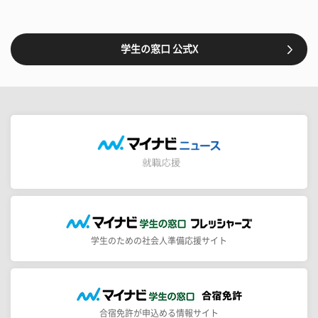
学生の窓口 公式X
学生のための社会人準備応援サイト
合宿免許が申込める情報サイト