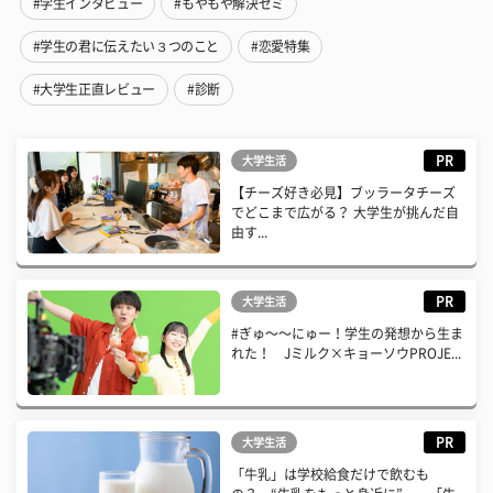
#学生インタビュー
#もやもや解決ゼミ
#学生の君に伝えたい３つのこと
#恋愛特集
#大学生正直レビュー
#診断
PR
大学生活
【チーズ好き必見】ブッラータチーズ
でどこまで広がる？ 大学生が挑んだ自
由す...
PR
大学生活
#ぎゅ〜〜にゅー！学生の発想から生ま
れた！ Jミルク×キョーソウPROJE...
PR
大学生活
「牛乳」は学校給食だけで飲むも