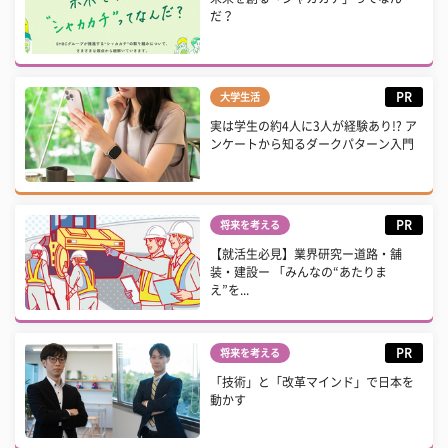
だ？
PR
大学生活
実は学生の約4人に3人が経験あり!? ア
ンケートから知るダークパターン入門
PR
将来を考える
【就活生必見】業界研究ー道路・舗
装・建設ー 「みんなの“あたりま
え”を...
PR
将来を考える
「技術」と「改革マインド」で日本を
動かす