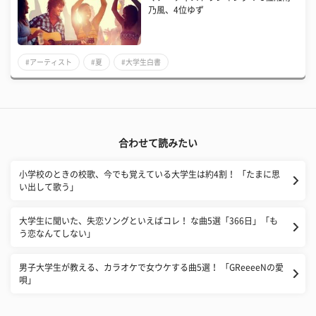
乃風、4位ゆず
#アーティスト
#夏
#大学生白書
合わせて読みたい
小学校のときの校歌、今でも覚えている大学生は約4割！ 「たまに思
い出して歌う」
大学生に聞いた、失恋ソングといえばコレ！ な曲5選「366日」「も
う恋なんてしない」
男子大学生が教える、カラオケで女ウケする曲5選！ 「GReeeeNの愛
唄」