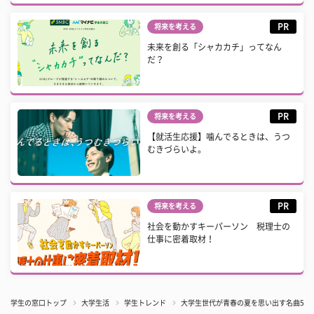
PR
将来を考える
未来を創る「シャカカチ」ってなん
だ？
PR
将来を考える
【就活生応援】噛んでるときは、うつ
むきづらいよ。
PR
将来を考える
社会を動かすキーパーソン 税理士の
仕事に密着取材！
学生の窓口トップ
大学生活
学生トレンド
大学生世代が青春の夏を思い出す名曲5選