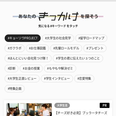
気になる #キーワード をタッチ
#キョーソウPROJECT
#大学生の社会見学
#留学ロードマップ
#ガクラボ
#お仕事図鑑
#先輩ロールモデル
#プレゼント
#ほんとにいい会社見つけ隊！
#学生の君に伝えたい３つのこと
#診断
#お金の授業
#もやもや解決ゼミ
#大学生正直レビュー
#学生インタビュー
#恋愛特集
#特集企画
PR
大学生活
【チーズ好き必見】ブッラータチーズ