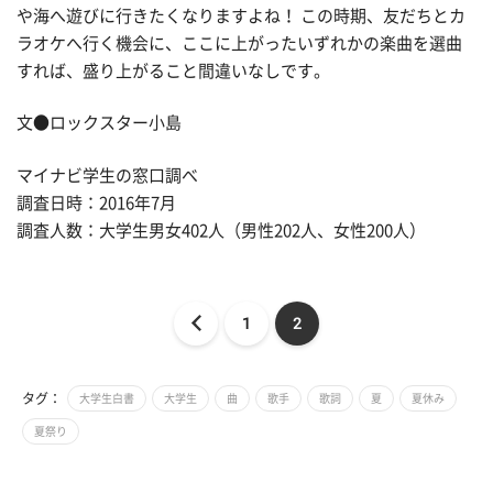
や海へ遊びに行きたくなりますよね！ この時期、友だちとカ
ラオケへ行く機会に、ここに上がったいずれかの楽曲を選曲
すれば、盛り上がること間違いなしです。
文●ロックスター小島
マイナビ学生の窓口調べ
調査日時：2016年7月
調査人数：大学生男女402人（男性202人、女性200人）
1
2
タグ：
大学生白書
大学生
曲
歌手
歌詞
夏
夏休み
夏祭り