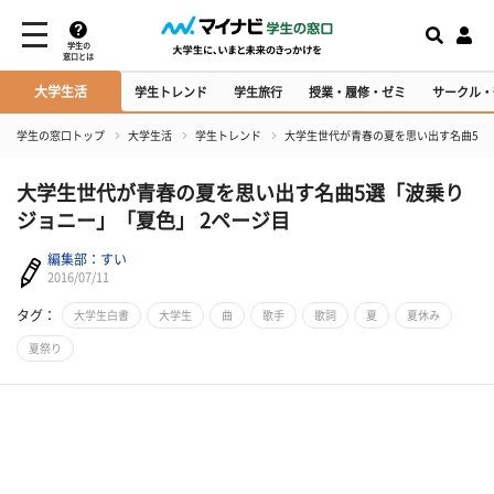
学生の
窓口とは
大学生活
学生トレンド
学生旅行
授業・履修・ゼミ
サークル・
学生の窓口トップ
大学生活
学生トレンド
大学生世代が青春の夏を思い出す名曲5選
大学生世代が青春の夏を思い出す名曲5選「波乗り
ジョニー」「夏色」 2ページ目
編集部：すい
2016/07/11
タグ：
大学生白書
大学生
曲
歌手
歌詞
夏
夏休み
夏祭り