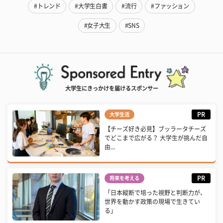
#トレンド
#大学生白書
#流行
#ファッション
#女子大生
#SNS
大学生にきっかけを届けるスポンサー
PR
大学生活
【チーズ好き必見】ブッラータチーズ
でどこまで広がる？ 大学生が挑んだ自
由...
PR
将来を考える
「日本縦断で培った視野と判断力が、
世界を動かす政策の現場で生きてい
る」