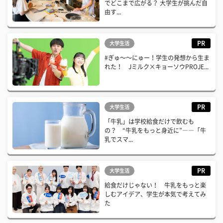
でどこまで広がる？ 大学生が挑んだ自
由す...
PR
大学生活
#ぎゅ〜〜にゅー！学生の発想から生ま
れた！ Jミルク×キョーソウPROJE...
PR
大学生活
「牛乳」は学校給食だけで飲むも
の？ “牛乳をもっと身近に”――「牛
乳でスマ...
PR
大学生活
給食だけじゃない！ 牛乳をもっと楽
しむアイデア、学生が本気で考えてみ
た