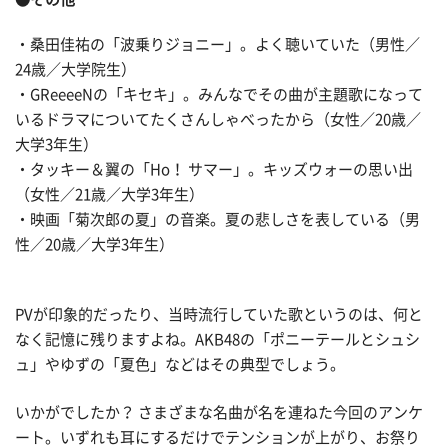
・桑田佳祐の「波乗りジョニー」。よく聴いていた（男性／
24歳／大学院生）
・GReeeeNの「キセキ」。みんなでその曲が主題歌になって
いるドラマについてたくさんしゃべったから（女性／20歳／
大学3年生）
・タッキー＆翼の「Ho！ サマー」。キッズウォーの思い出
（女性／21歳／大学3年生）
・映画「菊次郎の夏」の音楽。夏の悲しさを表している（男
性／20歳／大学3年生）
PVが印象的だったり、当時流行していた歌というのは、何と
なく記憶に残りますよね。AKB48の「ポニーテールとシュシ
ュ」やゆずの「夏色」などはその典型でしょう。
いかがでしたか？ さまざまな名曲が名を連ねた今回のアンケ
ート。いずれも耳にするだけでテンションが上がり、お祭り