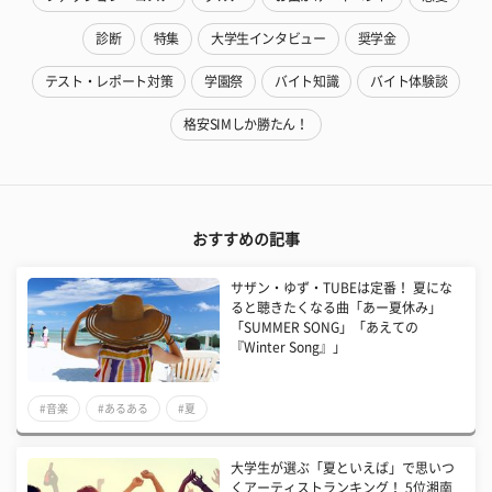
診断
特集
大学生インタビュー
奨学金
テスト・レポート対策
学園祭
バイト知識
バイト体験談
格安SIMしか勝たん！
おすすめの記事
サザン・ゆず・TUBEは定番！ 夏にな
ると聴きたくなる曲「あー夏休み」
「SUMMER SONG」「あえての
『Winter Song』」
#音楽
#あるある
#夏
大学生が選ぶ「夏といえば」で思いつ
くアーティストランキング！ 5位湘南