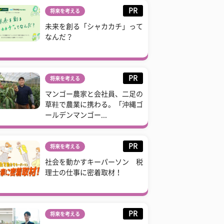
PR
将来を考える
未来を創る「シャカカチ」って
なんだ？
PR
将来を考える
マンゴー農家と会社員、二足の
草鞋で農業に携わる。「沖縄ゴ
ールデンマンゴー...
PR
将来を考える
社会を動かすキーパーソン 税
理士の仕事に密着取材！
PR
将来を考える