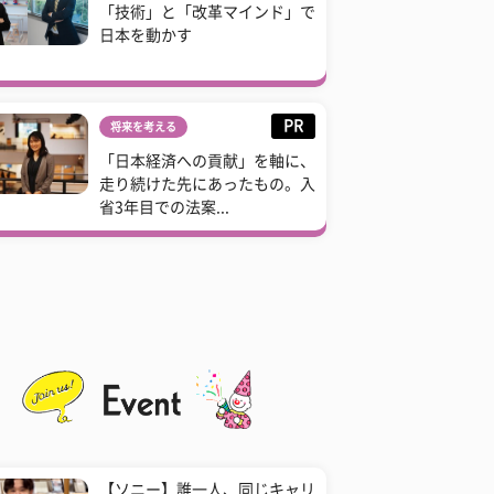
「技術」と「改革マインド」で
日本を動かす
PR
将来を考える
「日本経済への貢献」を軸に、
走り続けた先にあったもの。入
省3年目での法案...
【ソニー】誰一人、同じキャリ