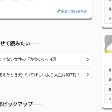
募
学生の窓口編集部
申
せて読みたい
できない女性の「かわいい」4選
開
変えたとき気づいてほしい女子大生は約7割！
開
募
申
部ピックアップ