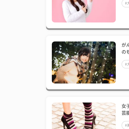
#
が
の
#
女
芸
#