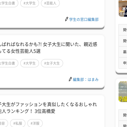
大学生白書
#大学生
#芸能人
学生の窓口編集部
開
開
んばればなれるかも?! 女子大生に聞いた、親近感
もてる女性芸能人5選
募
申
大学生白書
#大学生
#女子大生
編集部：はまみ
子大生がファッションを真似したくなるおしゃれ
能人ランキング！ 3位高橋愛
開
美容
#私服
#洋服
開