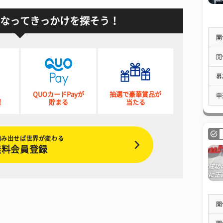
なってきっかけを探そう！
開
開
募
QUOカードPayが
抽選で豪華賞品が
申
催
貯まる
当たる
踏み出せば世界が変わる
無料会員登録
開