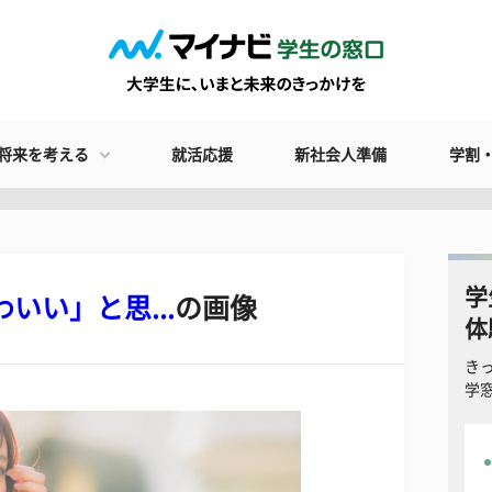
将来を考える
就活応援
新社会人準備
学割
学
いい」と思...
の画像
体
き
学