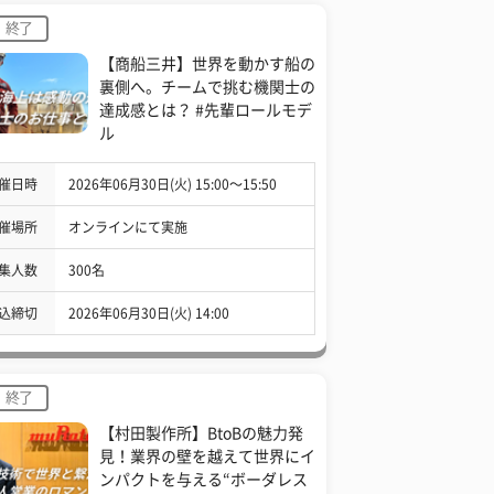
終了
【商船三井】世界を動かす船の
裏側へ。チームで挑む機関士の
達成感とは？ #先輩ロールモデ
ル
催日時
2026年06月30日(火) 15:00〜15:50
催場所
オンラインにて実施
集人数
300名
込締切
2026年06月30日(火) 14:00
終了
【村田製作所】BtoBの魅力発
見！業界の壁を越えて世界にイ
ンパクトを与える“ボーダレス