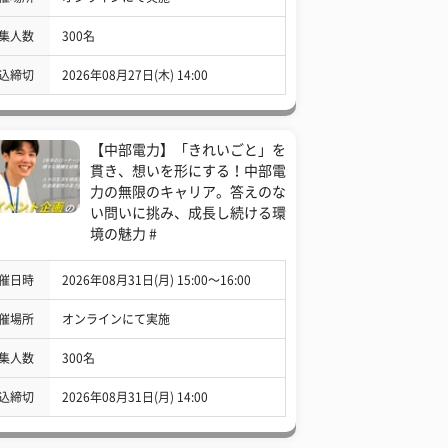
集人数
300名
込締切
2026年08月27日(木) 14:00
【中部電力】「きれいごと」を
貫き、想いを形にする！中部電
力の無限のキャリア。答えのな
い問いに挑み、成長し続ける環
境の魅力 #
催日時
2026年08月31日(月) 15:00〜16:00
催場所
オンラインにて実施
集人数
300名
込締切
2026年08月31日(月) 14:00