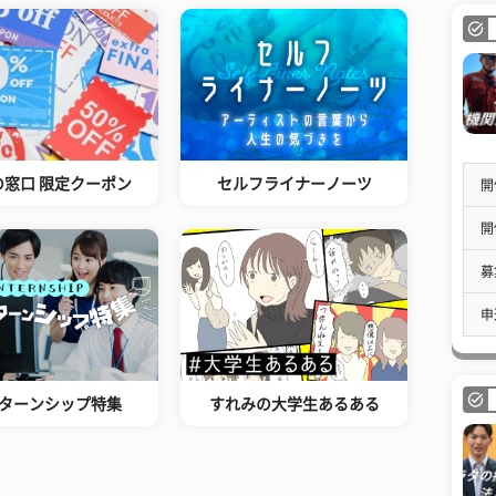
の窓口 限定クーポン
セルフライナーノーツ
開
開
募
申
ターンシップ特集
すれみの大学生あるある