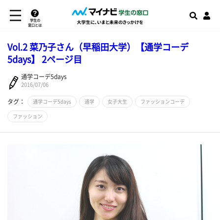
学生の
窓口とは
Vol.2 菜乃子さん（早稲田大学）【通学コーデ
5days】 2ページ目
通学コーデ5days
2016/07/06
タグ：
通学コーデ5days
通学
女子大生
ファッションコーデ
ファッション