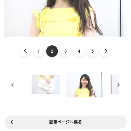
1
2
3
4
5
記事ページへ戻る