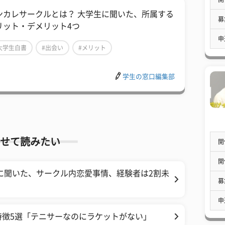
ンカレサークルとは？ 大学生に聞いた、所属する
募
リット・デメリット4つ
申
大学生白書
#出会い
#メリット
学生の窓口編集部
せて読みたい
開
開
に聞いた、サークル内恋愛事情、経験者は2割未
募
申
特徴5選「テニサーなのにラケットがない」