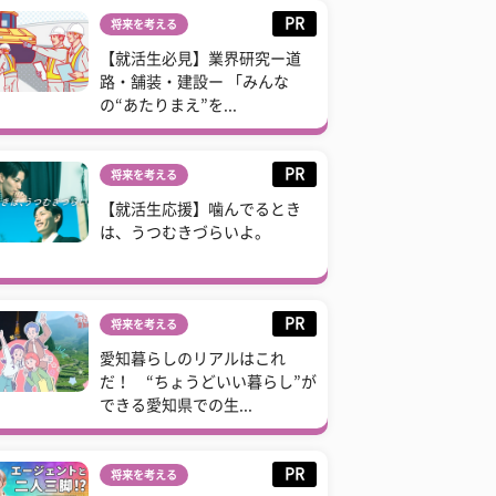
PR
将来を考える
【就活生必見】業界研究ー道
路・舗装・建設ー 「みんな
の“あたりまえ”を...
PR
将来を考える
【就活生応援】噛んでるとき
は、うつむきづらいよ。
PR
将来を考える
愛知暮らしのリアルはこれ
だ！ “ちょうどいい暮らし”が
できる愛知県での生...
PR
将来を考える