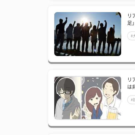
リ
足
#
リ
は
#