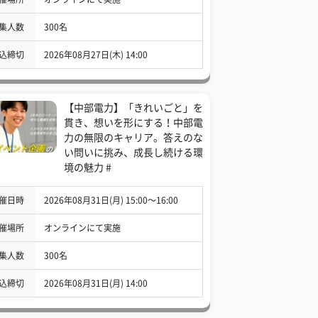
集人数
300名
込締切
2026年08月27日(木) 14:00
【中部電力】「きれいごと」を
貫き、想いを形にする！中部電
力の無限のキャリア。答えのな
い問いに挑み、成長し続ける環
境の魅力 #
催日時
2026年08月31日(月) 15:00〜16:00
催場所
オンラインにて実施
集人数
300名
込締切
2026年08月31日(月) 14:00