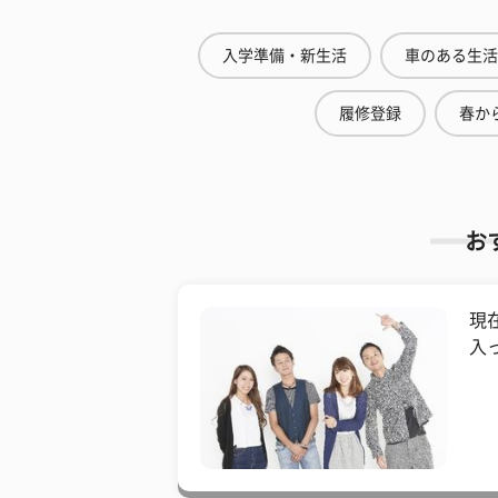
入学準備・新生活
車のある生活
履修登録
春から
お
現
入