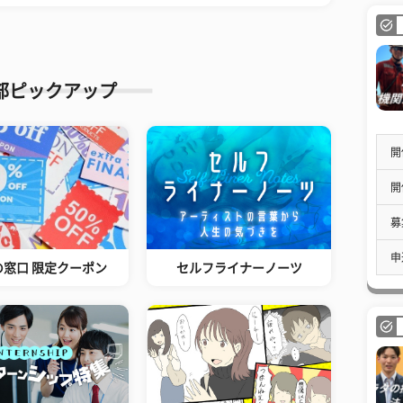
部ピックアップ
開
開
募
申
の窓口 限定クーポン
セルフライナーノーツ