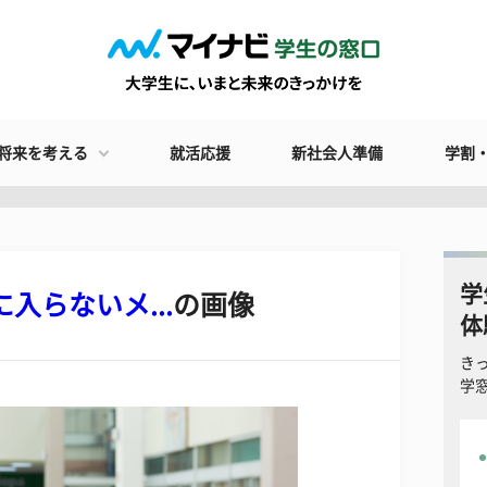
将来を考える
就活応援
新社会人準備
学割
学
入らないメ...
の画像
体
き
学