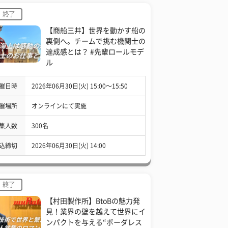
終了
【商船三井】世界を動かす船の
裏側へ。チームで挑む機関士の
達成感とは？ #先輩ロールモデ
ル
催日時
2026年06月30日(火) 15:00〜15:50
催場所
オンラインにて実施
集人数
300名
込締切
2026年06月30日(火) 14:00
終了
【村田製作所】BtoBの魅力発
見！業界の壁を越えて世界にイ
ンパクトを与える“ボーダレス