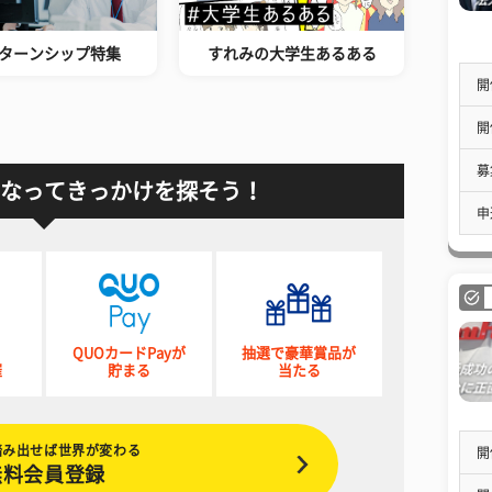
ターンシップ特集
すれみの大学生あるある
開
開
募
なってきっかけを探そう！
申
QUOカードPayが
抽選で豪華賞品が
催
貯まる
当たる
踏み出せば世界が変わる
開
無料会員登録