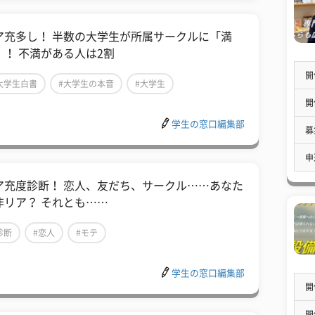
ア充多し！ 半数の大学生が所属サークルに「満
」！ 不満がある人は2割
開
大学生白書
#大学生の本音
#大学生
開
学生の窓口編集部
募
申
ア充度診断！ 恋人、友だち、サークル……あなた
非リア？ それとも……
診断
#恋人
#モテ
学生の窓口編集部
開
開