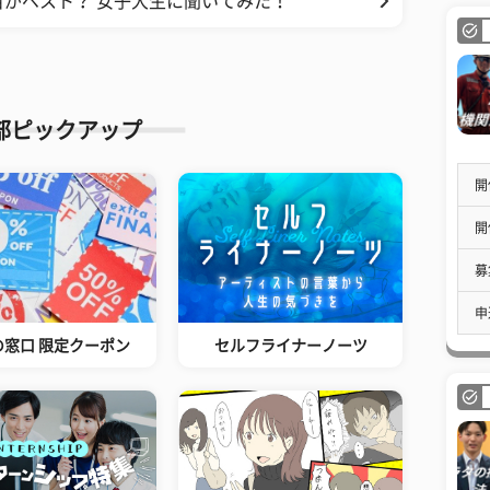
がベスト？ 女子大生に聞いてみた！
部ピックアップ
開
開
募
申
の窓口 限定クーポン
セルフライナーノーツ