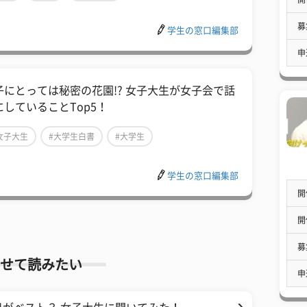
募
学生の窓口編集部
申
子にとっては秘密の花園!? 女子大生が女子会で話
にしていることTop5！
女子大生
#大学生白書
#大学生
学生の窓口編集部
開
開
募
せて読みたい
申