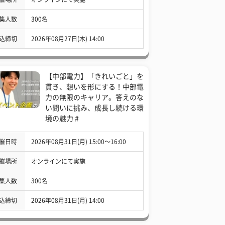
集人数
300名
込締切
2026年08月27日(木) 14:00
【中部電力】「きれいごと」を
貫き、想いを形にする！中部電
力の無限のキャリア。答えのな
い問いに挑み、成長し続ける環
境の魅力 #
催日時
2026年08月31日(月) 15:00〜16:00
催場所
オンラインにて実施
集人数
300名
込締切
2026年08月31日(月) 14:00