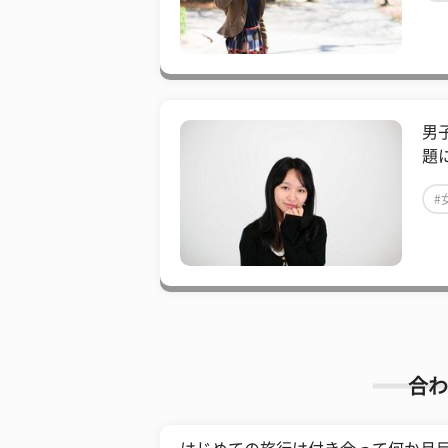
男
題
#
合わ