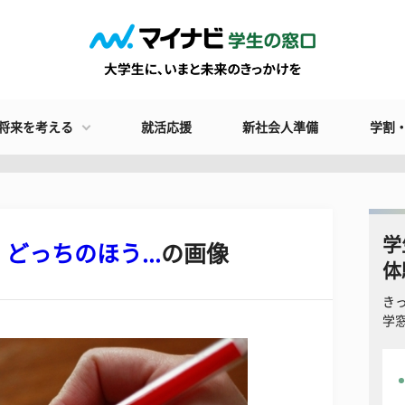
将来を考える
就活応援
新社会人準備
学割
学
っちのほう...
の画像
体
き
学