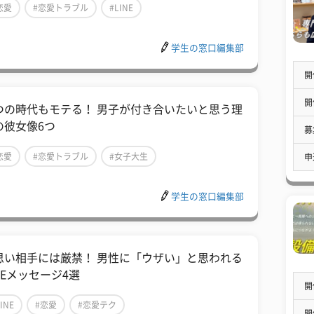
恋愛
#恋愛トラブル
#LINE
学生の窓口編集部
開
開
つの時代もモテる！ 男子が付き合いたいと思う理
の彼女像6つ
募
恋愛
#恋愛トラブル
#女子大生
申
学生の窓口編集部
思い相手には厳禁！ 男性に「ウザい」と思われる
NEメッセージ4選
開
INE
#恋愛
#恋愛テク
開