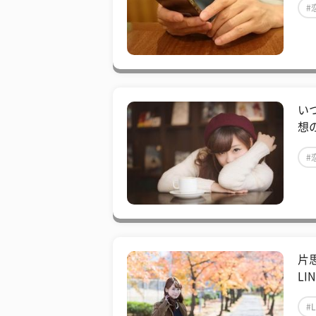
#
い
想
#
片
LI
#L