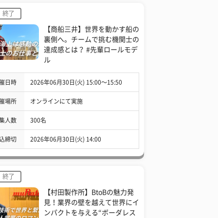
終了
【商船三井】世界を動かす船の
裏側へ。チームで挑む機関士の
達成感とは？ #先輩ロールモデ
ル
催日時
2026年06月30日(火) 15:00〜15:50
催場所
オンラインにて実施
集人数
300名
込締切
2026年06月30日(火) 14:00
終了
【村田製作所】BtoBの魅力発
見！業界の壁を越えて世界にイ
ンパクトを与える“ボーダレス