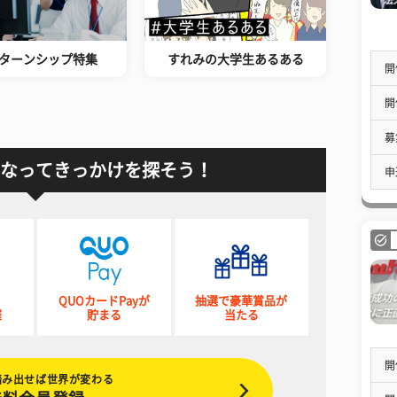
ターンシップ特集
すれみの大学生あるある
開
開
募
なってきっかけを探そう！
申
QUOカードPayが
抽選で豪華賞品が
催
貯まる
当たる
開
踏み出せば世界が変わる