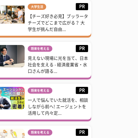
PR
大学生活
【チーズ好き必見】ブッラータ
チーズでどこまで広がる？ 大
学生が挑んだ自由...
PR
将来を考える
見えない現場に光を当て、日本
社会を支える - 経済産業省・水
口さんが語る...
PR
将来を考える
一人で悩んでいた就活を、相談
しながら前へ! エージェントを
活用して内々定...
PR
将来を考える