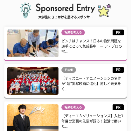
大学生にきっかけを届けるスポンサー
PR
将来を考える
ピンチはチャンス！日本の物流問題を
逆手にとって急成長中 ー ア・プロの
挑...
PR
その他
【ディズニー・アニメーションの名作
が“超”実写映画に進化】癒しと元気を
く...
PR
将来を考える
【ディーエムソリューションズ】入社3
年目営業職の先輩が語る！就活で磨い
た...