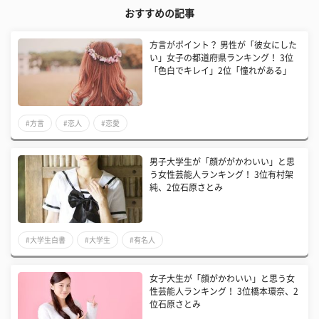
おすすめの記事
方言がポイント？ 男性が「彼女にした
い」女子の都道府県ランキング！ 3位
「色白でキレイ」2位「憧れがある」
#方言
#恋人
#恋愛
男子大学生が「顔ががかわいい」と思
う女性芸能人ランキング！ 3位有村架
純、2位石原さとみ
#大学生白書
#大学生
#有名人
女子大生が「顔がかわいい」と思う女
性芸能人ランキング！ 3位橋本環奈、2
位石原さとみ