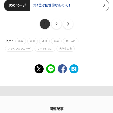
次のページ
第4位は個性的なあの人！
1
2
タグ：
美容
私服
洋服
服装
おしゃれ
ファッションコーデ
ファッション
大学生白書
関連記事