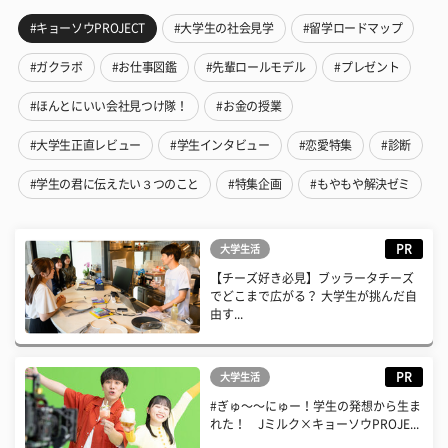
#キョーソウPROJECT
#大学生の社会見学
#留学ロードマップ
#ガクラボ
#お仕事図鑑
#先輩ロールモデル
#プレゼント
#ほんとにいい会社見つけ隊！
#お金の授業
#大学生正直レビュー
#学生インタビュー
#恋愛特集
#診断
#学生の君に伝えたい３つのこと
#特集企画
#もやもや解決ゼミ
PR
大学生活
【チーズ好き必見】ブッラータチーズ
でどこまで広がる？ 大学生が挑んだ自
由す...
PR
大学生活
#ぎゅ〜〜にゅー！学生の発想から生ま
れた！ Jミルク×キョーソウPROJE...