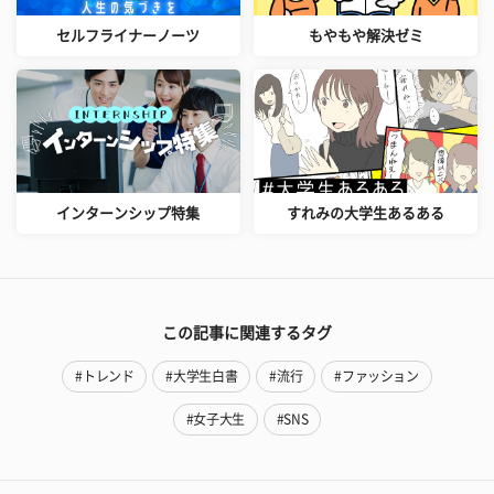
セルフライナーノーツ
もやもや解決ゼミ
インターンシップ特集
すれみの大学生あるある
この記事に関連するタグ
#トレンド
#大学生白書
#流行
#ファッション
#女子大生
#SNS