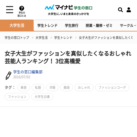
学生の
窓口とは
大学生活
学生トレンド
学生旅行
授業・履修・ゼミ
サークル・
学生の窓口トップ
大学生活
学生トレンド
女子大生がファッションを真似したくなる
女子大生がファッションを真似したくなるおしゃれ
芸能人ランキング！ 3位高橋愛
学生の窓口編集部
2016/07/02
タグ：
美容
私服
洋服
服装
おしゃれ
ファッションコーデ
ファッション
大学生白書