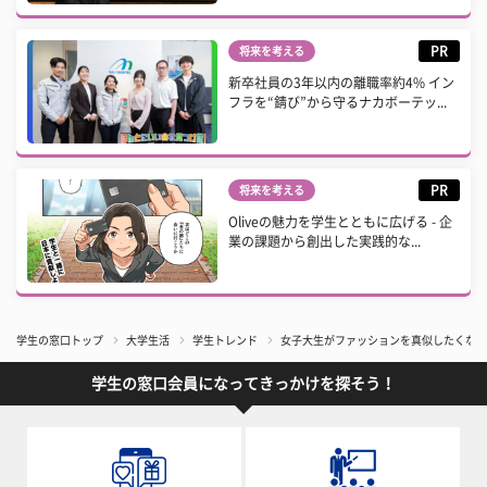
PR
将来を考える
新卒社員の3年以内の離職率約4% イン
フラを“錆び”から守るナカボーテッ...
PR
将来を考える
Oliveの魅力を学生とともに広げる - 企
業の課題から創出した実践的な...
学生の窓口トップ
大学生活
学生トレンド
女子大生がファッションを真似したくなる
学生の窓口会員になってきっかけを探そう！