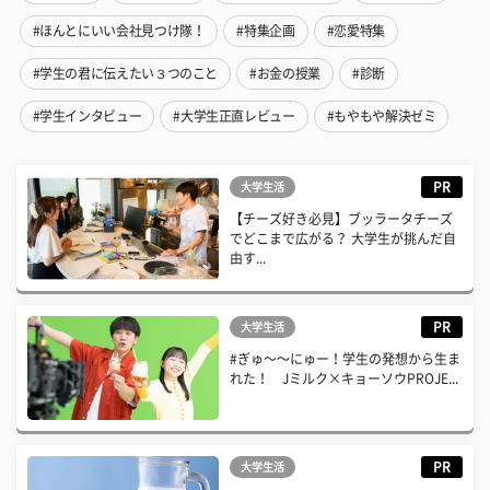
#ほんとにいい会社見つけ隊！
#特集企画
#恋愛特集
#学生の君に伝えたい３つのこと
#お金の授業
#診断
#学生インタビュー
#大学生正直レビュー
#もやもや解決ゼミ
PR
大学生活
【チーズ好き必見】ブッラータチーズ
でどこまで広がる？ 大学生が挑んだ自
由す...
PR
大学生活
#ぎゅ〜〜にゅー！学生の発想から生ま
れた！ Jミルク×キョーソウPROJE...
PR
大学生活