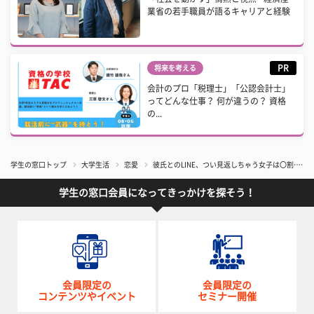
業省の若手職員が語るキャリアと経験
PR
将来を考える
会計のプロ「税理士」「公認会計士」
ってどんな仕事？ 何が違うの？ 資格
の...
学生の窓口トップ
大学生活
恋愛
​彼氏とのLINE、つい見返しちゃう女子は〇割…
学生の窓口会員になってきっかけを探そう！
会員限定の
会員限定の
コンテンツやイベント
セミナー開催