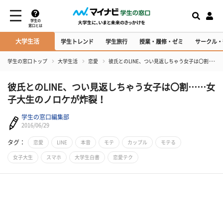
学生の
窓口とは
大学生活
学生トレンド
学生旅行
授業・履修・ゼミ
サークル・
学生の窓口トップ
大学生活
恋愛
​彼氏とのLINE、つい見返しちゃう女子は〇割…
​彼氏とのLINE、つい見返しちゃう女子は〇割……女
子大生のノロケが炸裂！
学生の窓口編集部
2016/06/29
タグ：
恋愛
LINE
本音
モテ
カップル
モテる
女子大生
スマホ
大学生白書
恋愛テク