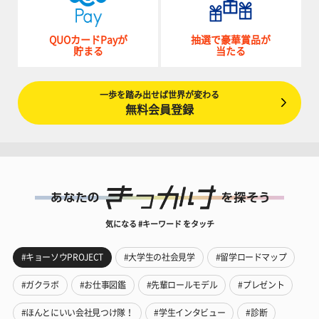
QUOカードPayが
抽選で豪華賞品が
貯まる
当たる
一歩を踏み出せば世界が変わる
無料会員登録
気になる #キーワード をタッチ
#キョーソウPROJECT
#大学生の社会見学
#留学ロードマップ
#ガクラボ
#お仕事図鑑
#先輩ロールモデル
#プレゼント
#ほんとにいい会社見つけ隊！
#学生インタビュー
#診断