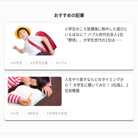
おすすめの記事
小学生のころ放課後に熱中した遊びと
いえばなに？ バブル世代社会人1位
「野球」、大学生世代の1位は……
#大学生
#大学生白書
#バブル
人生やり直すならどのタイミングか
ら？ 大学生に聞いてみた！ 3位高1、2
位幼稚園
#人生
#新生活
#大学生の本音