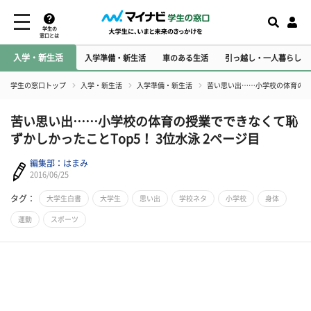
学生の
窓口とは
入学・新生活
入学準備・新生活
車のある生活
引っ越し・一人暮らし
学生の窓口トップ
入学・新生活
入学準備・新生活
苦い思い出……小学校の体育の授業
苦い思い出……小学校の体育の授業でできなくて恥
ずかしかったことTop5！ 3位水泳 2ページ目
編集部：はまみ
2016/06/25
タグ：
大学生白書
大学生
思い出
学校ネタ
小学校
身体
運動
スポーツ