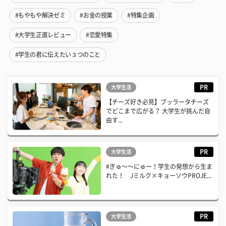
#もやもや解決ゼミ
#お金の授業
#特集企画
#大学生正直レビュー
#恋愛特集
#学生の君に伝えたい３つのこと
PR
大学生活
【チーズ好き必見】ブッラータチーズ
でどこまで広がる？ 大学生が挑んだ自
由す...
PR
大学生活
#ぎゅ〜〜にゅー！学生の発想から生ま
れた！ Jミルク×キョーソウPROJE...
PR
大学生活