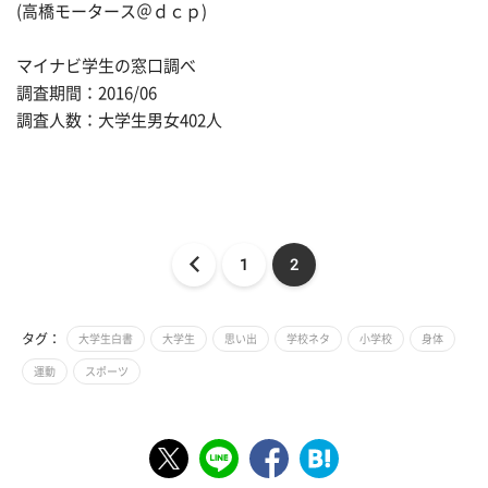
(高橋モータース＠ｄｃｐ)
マイナビ学生の窓口調べ
調査期間：2016/06
調査人数：大学生男女402人
1
2
タグ：
大学生白書
大学生
思い出
学校ネタ
小学校
身体
運動
スポーツ