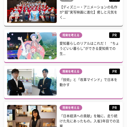
【ディズニー・アニメーションの名作
が“超”実写映画に進化】癒しと元気を
く...
PR
将来を考える
愛知暮らしのリアルはこれだ！ “ちょ
うどいい暮らし”ができる愛知県での
生...
PR
将来を考える
「技術」と「改革マインド」で日本を
動かす
PR
将来を考える
「日本経済への貢献」を軸に、走り続
けた先にあったもの。入省3年目での法
案...