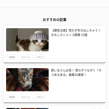
おすすめの記事
【爆笑注意】思わず吹き出しちゃう！
おもしろニャンコ画像 19選
#動物
#ペット
#ネコ
飼い主さん必見！ 思わずうなずく「ネ
コあるある」画像30連発！
#動物
#ペット
#ネコ