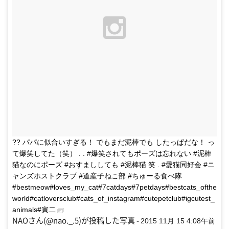
?? パパに似合いすぎる！ でもまだ泥棒でも したっぱだな！ っ
て爆笑してた（笑） . . #爆笑されてもポーズは忘れない #泥棒
猫なのにポーズ #おすまししても #泥棒猫 笑 . #愛猫同好会 #ニ
ャンズホストクラブ #道産子ねこ部 #ちゅーる食べ隊
#bestmeow#loves_my_cat#7catdays#7petdays#bestcats_ofthe
world#catloversclub#cats_of_instagram#cutepetclub#igcutest_
animals#寅二
NAOさん(@nao._.5)が投稿した写真 -
2015 11月 15 4:08午前