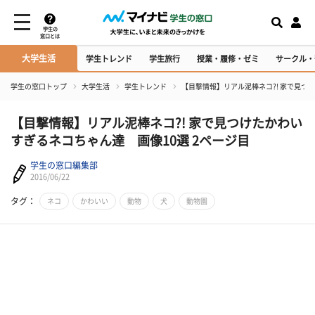
学生の
窓口とは
大学生活
学生トレンド
学生旅行
授業・履修・ゼミ
サークル・
学生の窓口トップ
大学生活
学生トレンド
【目撃情報】リアル泥棒ネコ?! 家で見つ
【目撃情報】リアル泥棒ネコ?! 家で見つけたかわい
すぎるネコちゃん達 画像10選 2ページ目
学生の窓口編集部
2016/06/22
タグ：
ネコ
かわいい
動物
犬
動物園