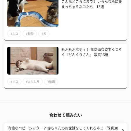
こんなところにまで！ いろんな所に集
まっちゃうネコたち 15選
#ネコ
#動物
#犬
もふもふボディ！ 無防備な姿でくつろ
ぐ『どんぐりさん』 写真13選
#ネコ
#おもしろ
#動画
合わせて読みたい
有能なベビーシッター？ 赤ちゃんのお世話をしてくれるネコ 写真30