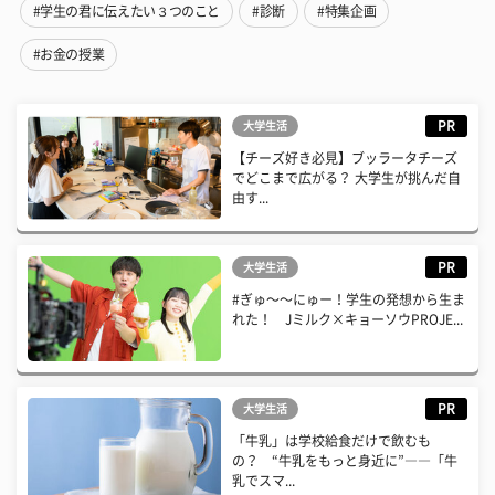
#学生の君に伝えたい３つのこと
#診断
#特集企画
#お金の授業
PR
大学生活
【チーズ好き必見】ブッラータチーズ
でどこまで広がる？ 大学生が挑んだ自
由す...
PR
大学生活
#ぎゅ〜〜にゅー！学生の発想から生ま
れた！ Jミルク×キョーソウPROJE...
PR
大学生活
「牛乳」は学校給食だけで飲むも
の？ “牛乳をもっと身近に”――「牛
乳でスマ...