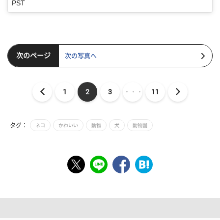
PST
次のページ
次の写真へ
1
2
3
・・・
11
タグ：
ネコ
かわいい
動物
犬
動物園