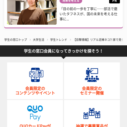
PR
将来を考える
「目の前の一歩を丁寧に──部活で磨
いたタフネスが、国の未来を考える仕
事に...
学生の窓口トップ
大学生活
学生トレンド
【目撃情報】リアル泥棒ネコ?! 家で見つ
学生の窓口会員になってきっかけを探そう！
会員限定の
会員限定の
コンテンツやイベント
セミナー開催
QUOカードPayが
抽選で豪華賞品が