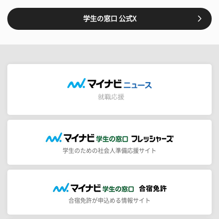
学生の窓口 公式X
学生のための社会人準備応援サイト
合宿免許が申込める情報サイト