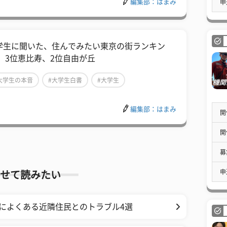
編集部：はまみ
申
学生に聞いた、住んでみたい東京の街ランキン
！ 3位恵比寿、2位自由が丘
大学生の本音
#大学生白書
#大学生
編集部：はまみ
開
開
募
申
せて読みたい
によくある近隣住民とのトラブル4選