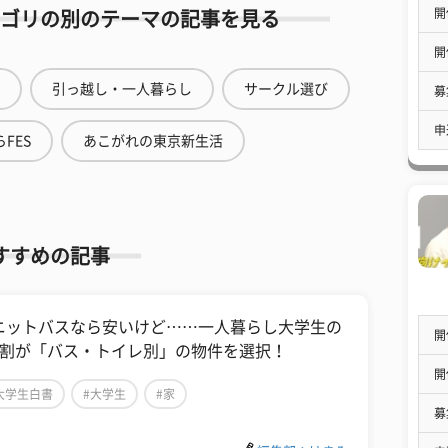
開
ゴリの別のテーマの記事を見る
開
引っ越し・一人暮らし
サークル選び
募
申
FES
あこがれの東京新生活
すすめの記事
ニットバスなら安いけど……一人暮らし大学生の
開
8割が「バス・トイレ別」の物件を選択！
開
大学生白書
#大学生
#家
募