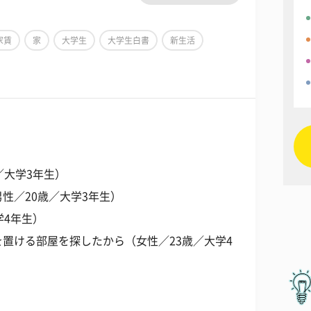
家賃
家
大学生
大学生白書
新生活
／大学3年生）
性／20歳／大学3年生）
学4年生）
置ける部屋を探したから（女性／23歳／大学4