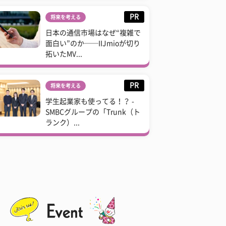
PR
将来を考える
日本の通信市場はなぜ“複雑で
面白い”のか──IIJmioが切り
拓いたMV...
PR
将来を考える
学生起業家も使ってる！？ -
SMBCグループの「Trunk（ト
ランク）...