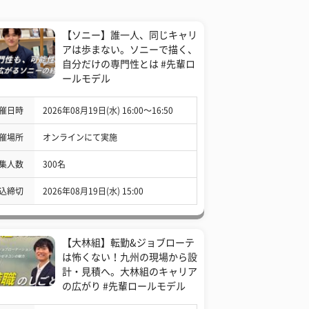
【ソニー】誰一人、同じキャリ
アは歩まない。ソニーで描く、
自分だけの専門性とは #先輩ロ
ールモデル
催日時
2026年08月19日(水) 16:00〜16:50
催場所
オンラインにて実施
集人数
300名
込締切
2026年08月19日(水) 15:00
【大林組】転勤&ジョブローテ
は怖くない！九州の現場から設
計・見積へ。大林組のキャリア
の広がり #先輩ロールモデル