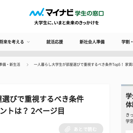
将来を考える
就活応援
新社会人準備
学割
準備・新生活
一人暮らし大学生が部屋選びで重視するべき条件Top5！ 家
学
屋選びで重視するべき条件
体
イントは？ 2ページ目
き
学
あとで読む