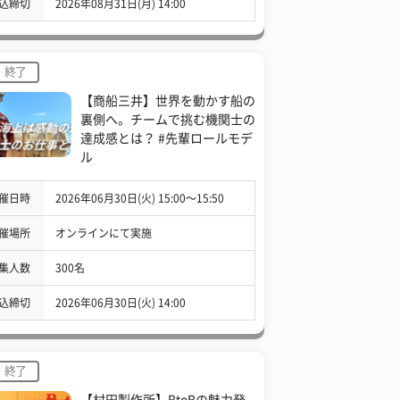
込締切
2026年08月31日(月) 14:00
終了
【商船三井】世界を動かす船の
裏側へ。チームで挑む機関士の
達成感とは？ #先輩ロールモデ
ル
催日時
2026年06月30日(火) 15:00〜15:50
催場所
オンラインにて実施
集人数
300名
込締切
2026年06月30日(火) 14:00
終了
【村田製作所】BtoBの魅力発