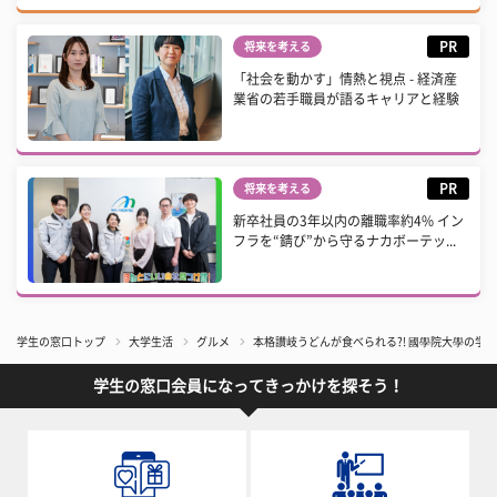
PR
将来を考える
「社会を動かす」情熱と視点 - 経済産
業省の若手職員が語るキャリアと経験
PR
将来を考える
新卒社員の3年以内の離職率約4% イン
フラを“錆び”から守るナカボーテッ...
学生の窓口トップ
大学生活
グルメ
本格讃岐うどんが食べられる?! 國學院大學の学食『
学生の窓口会員になってきっかけを探そう！