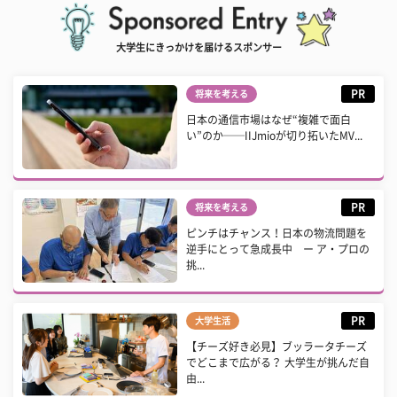
大学生にきっかけを届けるスポンサー
PR
将来を考える
日本の通信市場はなぜ“複雑で面白
い”のか──IIJmioが切り拓いたMV...
PR
将来を考える
ピンチはチャンス！日本の物流問題を
逆手にとって急成長中 ー ア・プロの
挑...
PR
大学生活
【チーズ好き必見】ブッラータチーズ
でどこまで広がる？ 大学生が挑んだ自
由...