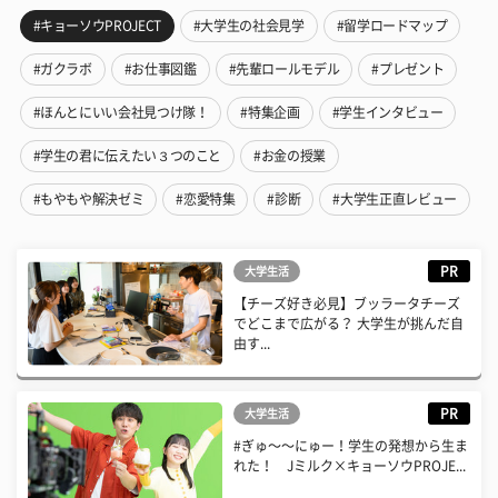
#キョーソウPROJECT
#大学生の社会見学
#留学ロードマップ
#ガクラボ
#お仕事図鑑
#先輩ロールモデル
#プレゼント
#ほんとにいい会社見つけ隊！
#特集企画
#学生インタビュー
#学生の君に伝えたい３つのこと
#お金の授業
#もやもや解決ゼミ
#恋愛特集
#診断
#大学生正直レビュー
PR
大学生活
【チーズ好き必見】ブッラータチーズ
でどこまで広がる？ 大学生が挑んだ自
由す...
PR
大学生活
#ぎゅ〜〜にゅー！学生の発想から生ま
れた！ Jミルク×キョーソウPROJE...