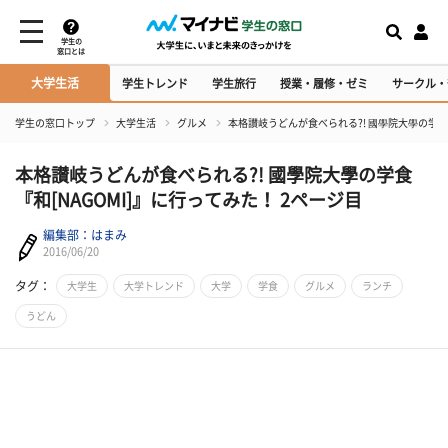
学生の
窓口とは
大学生活
学生トレンド
学生旅行
授業・履修・ゼミ
サークル・
学生の窓口トップ
大学生活
グルメ
本格讃岐うどんが食べられる?! 國學院大學の学食『
本格讃岐うどんが食べられる?! 國學院大學の学食
『和[NAGOMI]』に行ってみた！ 2ページ目
編集部：はまみ
2016/06/20
タグ：
大学生
大学トレンド
大学
学食
グルメ
ランチ
うどん