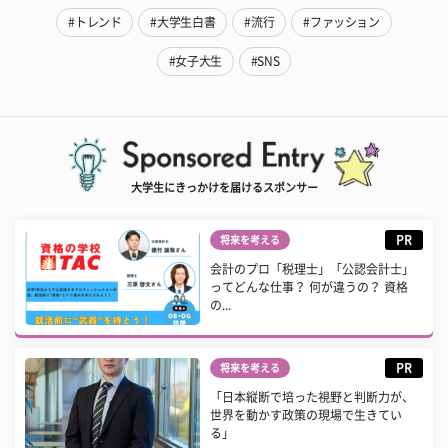
#トレンド
#大学生白書
#流行
#ファッション
#女子大生
#SNS
大学生にきっかけを届けるスポンサー
PR
将来を考える
会計のプロ「税理士」「公認会計士」
ってどんな仕事？ 何が違うの？ 資格
の...
PR
将来を考える
「日本縦断で培った視野と判断力が、
世界を動かす政策の現場で生きてい
る」