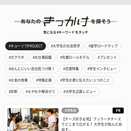
気になる #キーワード をタッチ
#キョーソウPROJECT
#大学生の社会見学
#留学ロードマップ
#ガクラボ
#お仕事図鑑
#先輩ロールモデル
#プレゼント
#ほんとにいい会社見つけ隊！
#恋愛特集
#学生インタビュー
#お金の授業
#特集企画
#学生の君に伝えたい３つのこと
#診断
#もやもや解決ゼミ
#大学生正直レビュー
PR
大学生活
【チーズ好き必見】ブッラータチーズ
でどこまで広がる？ 大学生が挑んだ自
由す...