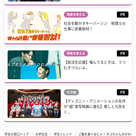
PR
将来を考える
社会を動かすキーパーソン 税理士の
仕事に密着取材！
PR
将来を考える
【就活生応援】噛んでるときは、うつ
むきづらいよ。
PR
その他
【ディズニー・アニメーションの名作
が“超”実写映画に進化】癒しと元気を
く...
学生の窓口トップ
大学生活
学生トレンド
ご飯を食べるにゃ！ ネコちゃんのかわいす