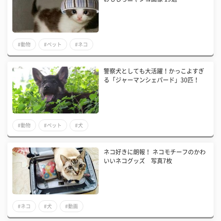
#動物
#ペット
#ネコ
警察犬としても大活躍！かっこよすぎ
る「ジャーマンシェパード」30匹！
#動物
#ペット
#犬
ネコ好きに朗報！ ネコモチーフのかわ
いいネコグッズ 写真7枚
#ネコ
#犬
#動画