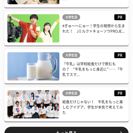
PR
大学生活
#ぎゅ〜〜にゅー！学生の発想から生ま
れた！ Jミルク×キョーソウPROJE...
PR
大学生活
「牛乳」は学校給食だけで飲むも
の？ “牛乳をもっと身近に”――「牛
乳でスマ...
PR
大学生活
給食だけじゃない！ 牛乳をもっと楽
しむアイデア、学生が本気で考えてみ
た