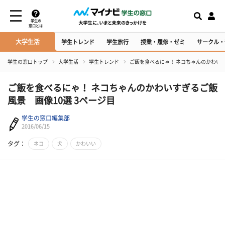
学生の
窓口とは
大学生活
学生トレンド
学生旅行
授業・履修・ゼミ
サークル・
学生の窓口トップ
大学生活
学生トレンド
ご飯を食べるにゃ！ ネコちゃんのかわいす
ご飯を食べるにゃ！ ネコちゃんのかわいすぎるご飯
風景 画像10選 3ページ目
学生の窓口編集部
2016/06/15
タグ：
ネコ
犬
かわいい