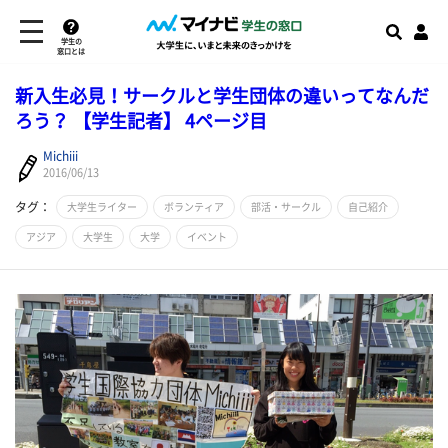
学生の
窓口とは
新入生必見！サークルと学生団体の違いってなんだ
ろう？ 【学生記者】 4ページ目
Michiii
2016/06/13
タグ：
大学生ライター
ボランティア
部活・サークル
自己紹介
アジア
大学生
大学
イベント