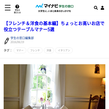
学生の
窓口とは
【フレンチ＆洋食の基本編】ちょっとお高いお店で
役立つテーブルマナー5選
学生の窓口編集部
2016/06/19
タグ：
マナー
フレンチ
洋食
イタリアン