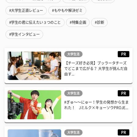
#大学生正直レビュー
#もやもや解決ゼミ
#学生の君に伝えたい３つのこと
#特集企画
#診断
#学生インタビュー
PR
大学生活
【チーズ好き必見】ブッラータチーズ
でどこまで広がる？ 大学生が挑んだ自
由す...
PR
大学生活
#ぎゅ〜〜にゅー！学生の発想から生ま
れた！ Jミルク×キョーソウPROJE...
PR
大学生活