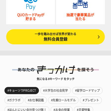
QUOカードPayが
抽選で豪華賞品が
貯まる
当たる
一歩を踏み出せば世界が変わる
無料会員登録
気になる #キーワード をタッチ
#キョーソウPROJECT
#大学生の社会見学
#留学ロードマップ
#ガクラボ
#お仕事図鑑
#先輩ロールモデル
#プレゼント
#ほんとにいい会社見つけ隊！
#お金の授業
#恋愛特集