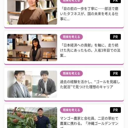
PR
将来を考える
「目の前の一歩を丁寧に──部活で磨
いたタフネスが、国の未来を考える仕
事に...
PR
将来を考える
「日本経済への貢献」を軸に、走り続
けた先にあったもの。入省3年目での法
案...
PR
将来を考える
過去の経験を活かし、“ゴールを見越し
た就活”で見つけた理想のキャリア
PR
将来を考える
マンゴー農家と会社員、二足の草鞋で
農業に携わる。「沖縄ゴールデンマン