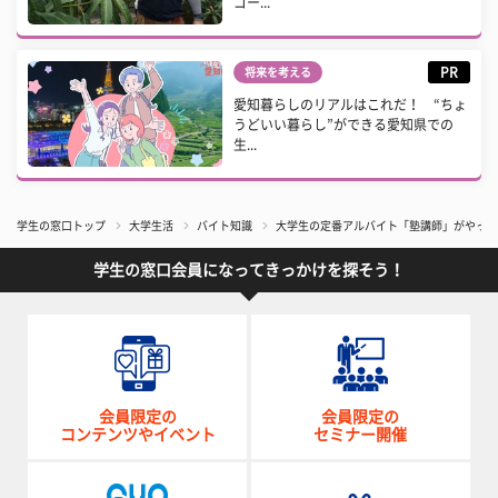
ゴー...
PR
将来を考える
愛知暮らしのリアルはこれだ！ “ちょ
うどいい暮らし”ができる愛知県での
生...
学生の窓口トップ
大学生活
バイト知識
大学生の定番アルバイト「塾講師」がやっぱ
学生の窓口会員になってきっかけを探そう！
会員限定の
会員限定の
コンテンツやイベント
セミナー開催