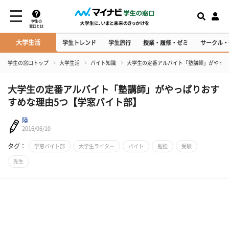
学生の
窓口とは
大学生活
学生トレンド
学生旅行
授業・履修・ゼミ
サークル・
学生の窓口トップ
大学生活
バイト知識
大学生の定番アルバイト「塾講師」がやっぱ
大学生の定番アルバイト「塾講師」がやっぱりおす
すめな理由5つ【学窓バイト部】
陸
2016/06/10
タグ：
学窓バイト部
大学生ライター
バイト
勉強
受験
先生