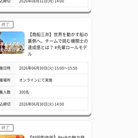
込締切
2026年08月31日(月) 14:00
終了
【商船三井】世界を動かす船の
裏側へ。チームで挑む機関士の
達成感とは？ #先輩ロールモデ
ル
催日時
2026年06月30日(火) 15:00〜15:50
催場所
オンラインにて実施
集人数
300名
込締切
2026年06月30日(火) 14:00
終了
【村田製作所】BtoBの魅力発