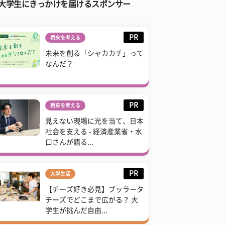
大学生にきっかけを届けるスポンサー
PR
将来を考える
未来を創る「シャカカチ」って
なんだ？
PR
将来を考える
見えない現場に光を当て、日本
社会を支える - 経済産業省・水
口さんが語る...
PR
大学生活
【チーズ好き必見】ブッラータ
チーズでどこまで広がる？ 大
学生が挑んだ自由...