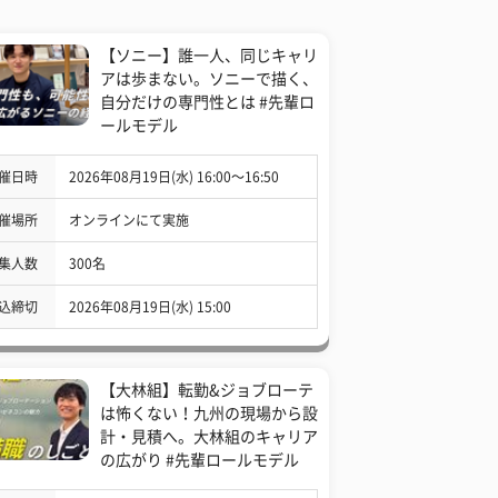
【ソニー】誰一人、同じキャリ
アは歩まない。ソニーで描く、
自分だけの専門性とは #先輩ロ
ールモデル
催日時
2026年08月19日(水) 16:00〜16:50
催場所
オンラインにて実施
集人数
300名
込締切
2026年08月19日(水) 15:00
【大林組】転勤&ジョブローテ
は怖くない！九州の現場から設
計・見積へ。大林組のキャリア
の広がり #先輩ロールモデル