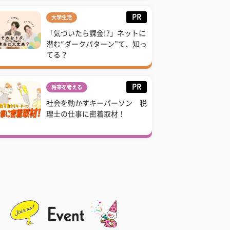
PR
大学生活
「気づいたら課金!?」ネットに
潜む“ダークパターン”て、知っ
てる？
PR
将来を考える
社会を動かすキーパーソン 税
理士の仕事に密着取材！