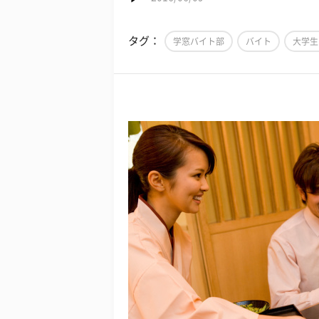
タグ：
学窓バイト部
バイト
大学生