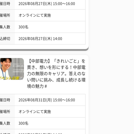
催日時
2026年08月27日(木) 15:00〜16:00
催場所
オンラインにて実施
集人数
300名
込締切
2026年08月27日(木) 14:00
【中部電力】「きれいごと」を
貫き、想いを形にする！中部電
力の無限のキャリア。答えのな
い問いに挑み、成長し続ける環
境の魅力 #
催日時
2026年08月31日(月) 15:00〜16:00
催場所
オンラインにて実施
集人数
300名