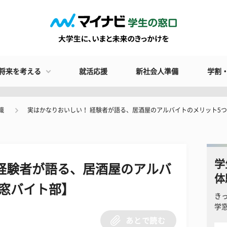
将来を考える
就活応援
新社会人準備
学割
識
実はかなりおいしい！ 経験者が語る、居酒屋のアルバイトのメリット5
学
経験者が語る、居酒屋のアルバ
体
窓バイト部】
き
学
あとで読む