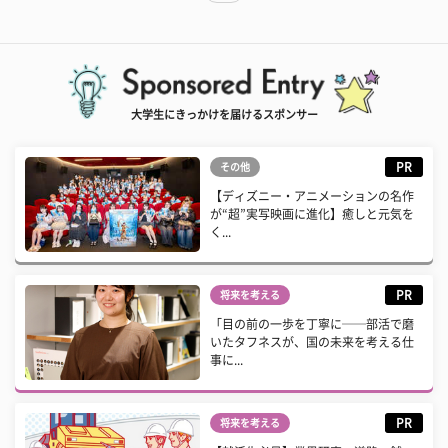
大学生にきっかけを届けるスポンサー
PR
その他
【ディズニー・アニメーションの名作
が“超”実写映画に進化】癒しと元気を
く...
PR
将来を考える
「目の前の一歩を丁寧に──部活で磨
いたタフネスが、国の未来を考える仕
事に...
PR
将来を考える