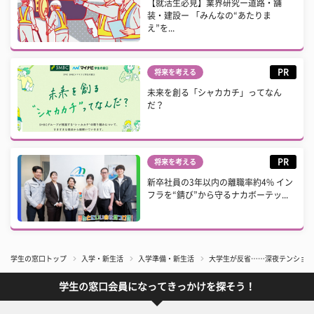
【就活生必見】業界研究ー道路・舗
装・建設ー 「みんなの“あたりま
え”を...
PR
将来を考える
未来を創る「シャカカチ」ってなん
だ？
PR
将来を考える
新卒社員の3年以内の離職率約4% イン
フラを“錆び”から守るナカボーテッ...
学生の窓口トップ
入学・新生活
入学準備・新生活
大学生が反省……深夜テンション
学生の窓口会員になってきっかけを探そう！