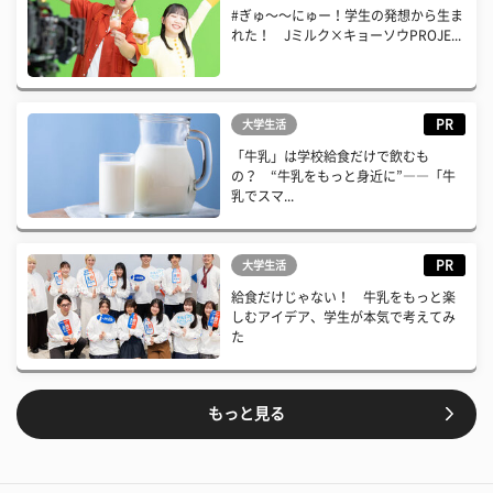
#ぎゅ〜〜にゅー！学生の発想から生ま
れた！ Jミルク×キョーソウPROJE...
PR
大学生活
「牛乳」は学校給食だけで飲むも
の？ “牛乳をもっと身近に”――「牛
乳でスマ...
PR
大学生活
給食だけじゃない！ 牛乳をもっと楽
しむアイデア、学生が本気で考えてみ
た
もっと見る