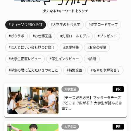
気になる #キーワード をタッチ
#キョーソウPROJECT
#大学生の社会見学
#留学ロードマップ
#ガクラボ
#お仕事図鑑
#先輩ロールモデル
#プレゼント
#ほんとにいい会社見つけ隊！
#恋愛特集
#お金の授業
#大学生正直レビュー
#学生インタビュー
#診断
#学生の君に伝えたい３つのこと
#特集企画
#もやもや解決ゼミ
PR
大学生活
【チーズ好き必見】ブッラータチーズ
でどこまで広がる？ 大学生が挑んだ自
由す...
PR
大学生活