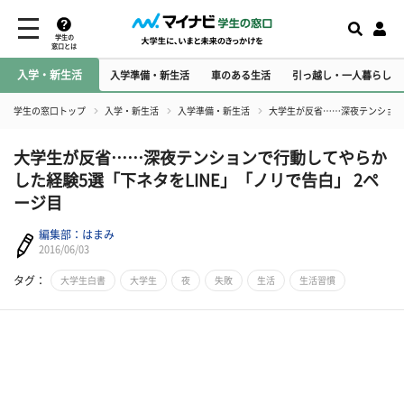
学生の
窓口とは
入学・新生活
入学準備・新生活
車のある生活
引っ越し・一人暮らし
学生の窓口トップ
入学・新生活
入学準備・新生活
大学生が反省……深夜テンション
大学生が反省……深夜テンションで行動してやらか
した経験5選「下ネタをLINE」「ノリで告白」 2ペ
ージ目
編集部：はまみ
2016/06/03
タグ：
大学生白書
大学生
夜
失敗
生活
生活習慣