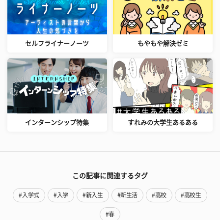
セルフライナーノーツ
もやもや解決ゼミ
インターンシップ特集
すれみの大学生あるある
この記事に関連するタグ
#入学式
#入学
#新入生
#新生活
#高校
#高校生
#春