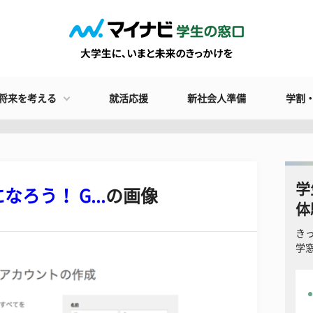
将来を考える
就活応援
新社会人準備
学割
学
ろう！ G...
の画像
体
き
学