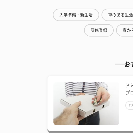
入学準備・新生活
車のある生活
履修登録
春から
お
ド
プ
#