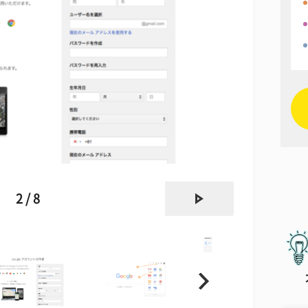
next
2 / 8