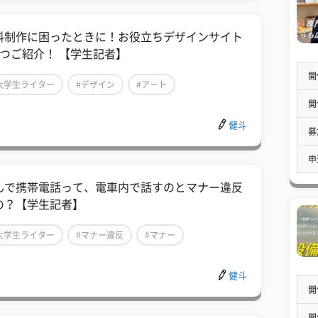
料制作に困ったときに！お役立ちデザインサイト
4つご紹介！ 【学生記者】
開
大学生ライター
#デザイン
#アート
開
健斗
募
申
んで携帯電話って、電車内で話すのとマナー違反
の？【学生記者】
大学生ライター
#マナー違反
#マナー
健斗
開
開