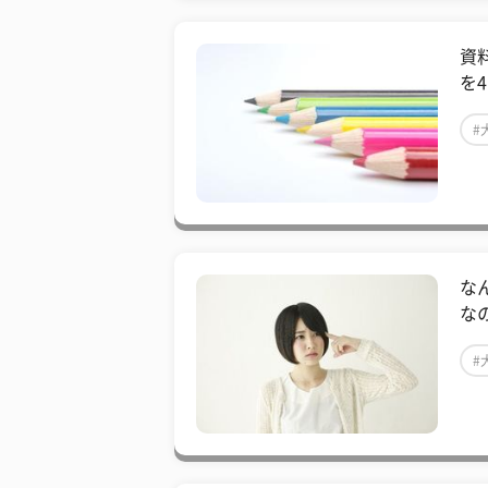
資
を
#
な
な
#