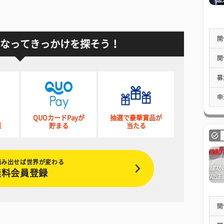
開
なってきっかけを探そう！
開
募
申
QUOカードPayが
抽選で豪華賞品が
催
貯まる
当たる
踏み出せば世界が変わる
無料会員登録
開