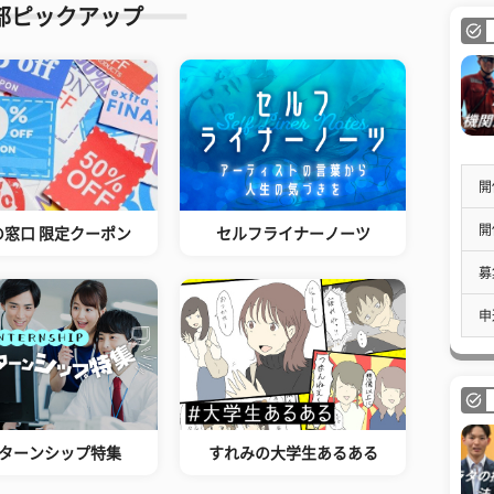
部ピックアップ
開
開
の窓口 限定クーポン
セルフライナーノーツ
募
申
ターンシップ特集
すれみの大学生あるある