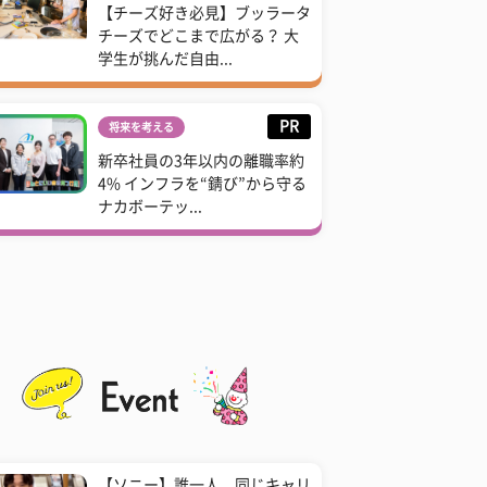
【チーズ好き必見】ブッラータ
チーズでどこまで広がる？ 大
学生が挑んだ自由...
PR
将来を考える
新卒社員の3年以内の離職率約
4% インフラを“錆び”から守る
ナカボーテッ...
【ソニー】誰一人、同じキャリ