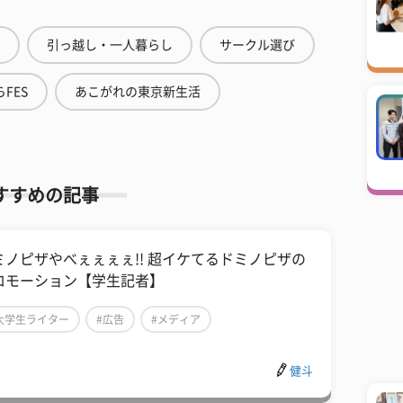
引っ越し・一人暮らし
サークル選び
FES
あこがれの東京新生活
すすめの記事
ミノピザやべぇぇぇぇ!! 超イケてるドミノピザの
ロモーション【学生記者】
大学生ライター
#広告
#メディア
健斗