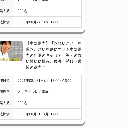
集人数
300名
込締切
2026年08月27日(木) 14:00
【中部電力】「きれいごと」を
貫き、想いを形にする！中部電
力の無限のキャリア。答えのな
い問いに挑み、成長し続ける環
境の魅力 #
催日時
2026年08月31日(月) 15:00〜16:00
催場所
オンラインにて実施
集人数
300名
込締切
2026年08月31日(月) 14:00