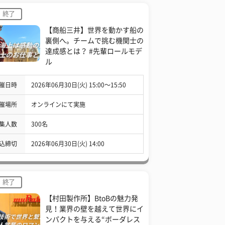
終了
【商船三井】世界を動かす船の
裏側へ。チームで挑む機関士の
達成感とは？ #先輩ロールモデ
ル
催日時
2026年06月30日(火) 15:00〜15:50
催場所
オンラインにて実施
集人数
300名
込締切
2026年06月30日(火) 14:00
終了
【村田製作所】BtoBの魅力発
見！業界の壁を越えて世界にイ
ンパクトを与える“ボーダレス