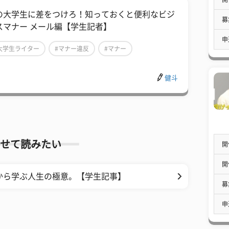
の大学生に差をつけろ！知っておくと便利なビジ
募
スマナー メール編【学生記者】
申
大学生ライター
#マナー違反
#マナー
健斗
せて読みたい
開
開
Dから学ぶ人生の極意。【学生記事】
募
申