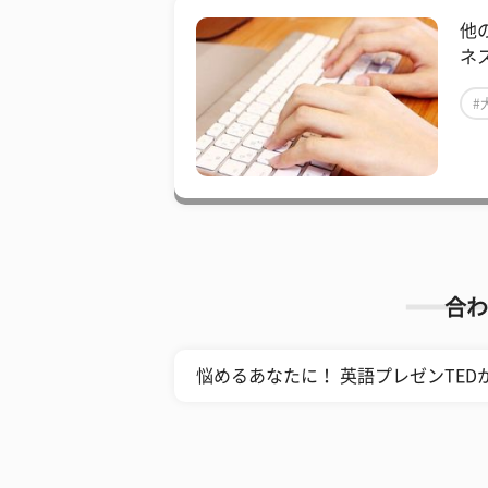
他
ネ
#
合わ
悩めるあなたに！ 英語プレゼンTE