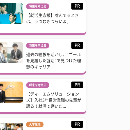
PR
将来を考える
【就活生応援】噛んでるとき
は、うつむきづらいよ。
PR
将来を考える
過去の経験を活かし、“ゴール
を見越した就活”で見つけた理
想のキャリア
PR
将来を考える
【ディーエムソリューション
ズ】入社3年目営業職の先輩が
語る！就活で磨いた...
PR
大学生活