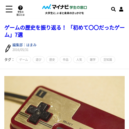
学生の
窓口とは
ゲームの歴史を振り返る！ 「初めて〇〇だったゲー
ム」7選
編集部：はまみ
2016/05/31
タグ：
ゲーム
遊び
歴史
作品
人気
雑学
豆知識