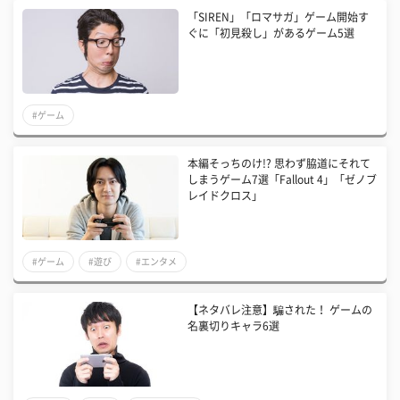
「SIREN」「ロマサガ」ゲーム開始す
ぐに「初見殺し」があるゲーム5選
#ゲーム
本編そっちのけ!? 思わず脇道にそれて
しまうゲーム7選「Fallout 4」「ゼノブ
レイドクロス」
#ゲーム
#遊び
#エンタメ
【ネタバレ注意】騙された！ ゲームの
名裏切りキャラ6選