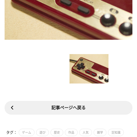
記事ページへ戻る
タグ：
ゲーム
遊び
歴史
作品
人気
雑学
豆知識