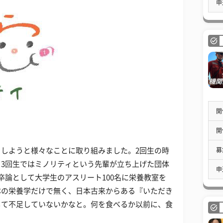
申
開
開
募
しようと様々なことに取り組みました。2回生の時
3回生ではミノリティという先輩が立ち上げた団体
申
卒論として大学生のアスリート100名に栄養教室を
体の栄養学だけで無く、日本古来からある『いただき
して不足していないかなと。何を食べるか以前に、食
。