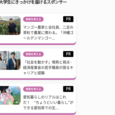
大学生にきっかけを届けるスポンサー
PR
将来を考える
マンゴー農家と会社員、二足の
草鞋で農業に携わる。「沖縄ゴ
ールデンマンゴー...
PR
将来を考える
「社会を動かす」情熱と視点 -
経済産業省の若手職員が語るキ
ャリアと経験
PR
将来を考える
愛知暮らしのリアルはこれ
だ！ “ちょうどいい暮らし”が
できる愛知県での生...