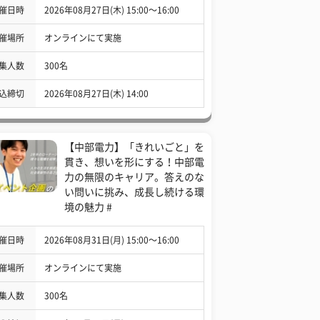
催日時
2026年08月27日(木) 15:00〜16:00
催場所
オンラインにて実施
集人数
300名
込締切
2026年08月27日(木) 14:00
【中部電力】「きれいごと」を
貫き、想いを形にする！中部電
力の無限のキャリア。答えのな
い問いに挑み、成長し続ける環
境の魅力 #
催日時
2026年08月31日(月) 15:00〜16:00
催場所
オンラインにて実施
集人数
300名