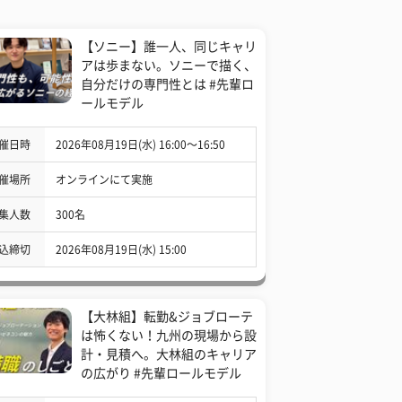
【ソニー】誰一人、同じキャリ
アは歩まない。ソニーで描く、
自分だけの専門性とは #先輩ロ
ールモデル
催日時
2026年08月19日(水) 16:00〜16:50
催場所
オンラインにて実施
集人数
300名
込締切
2026年08月19日(水) 15:00
【大林組】転勤&ジョブローテ
は怖くない！九州の現場から設
計・見積へ。大林組のキャリア
の広がり #先輩ロールモデル