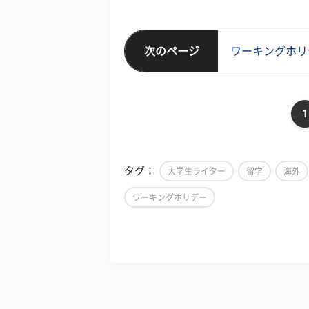
次のページ
ワーキングホリデ
1
タグ：
大学生ライター
留学
海外
ワーキングホリデー