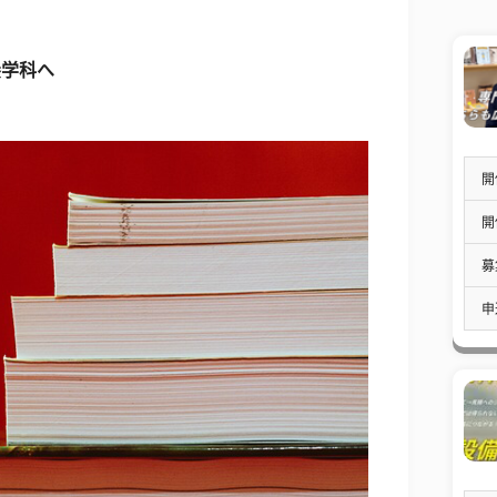
養学科へ
開
開
募
申