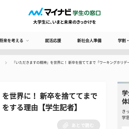
将来を考える
就活応援
新社会人準備
学割
『いただきますの精神』を世界に！ 新卒を捨ててまで「ワーキングホリデ
学
を世界に！ 新卒を捨ててまで
体
」をする理由【学生記者】
き
学
あとで読む