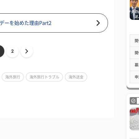
ーを始めた理由Part2
開
2
開
募
申
海外旅行
海外旅行トラブル
海外送金