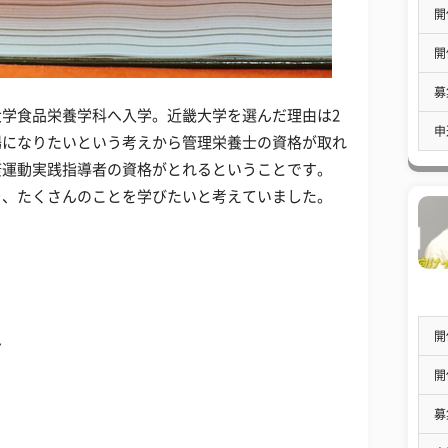
開
開
募
学食品栄養学科へ入学。近畿大学を選んだ理由は2
申
場になりたいという考えから管理栄養士の資格が取れ
康運動実践指導者の資格がとれるということです。
そ、たくさんのことを学びたいと考えていました。
開
足
開
募